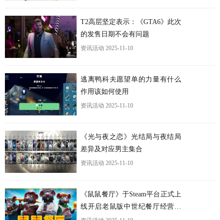
T2高层坚定表示：《GTA6》此次
的发售日期不会有问题
资讯活动
2025-11-10
逃离鸭科夫愿望单的力量有什么
作用该如何使用
更
资讯活动
2025-11-10
《光与夜之恋》光结局与夜结局
差异及对应男主集合
资讯活动
2025-11-10
《鼠鼠餐厅》于Steam平台正式上
线开启老鼠版中世纪餐厅经营之
旅