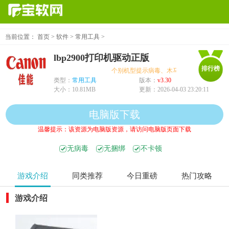
当前位置：
首页
>
软件
>
常用工具
>
lbp2900打印机驱动正版
排行榜
个别机型提示病毒、木马、危险，均为误报可
类型：
常用工具
版本：
v3.30
大小：
10.81MB
更新：
2026-04-03 23:20:11
电脑版下载
温馨提示：该资源为电脑版资源，请访问电脑版页面下载
无病毒
无捆绑
不卡顿
游戏介绍
同类推荐
今日重磅
热门攻略
游戏介绍