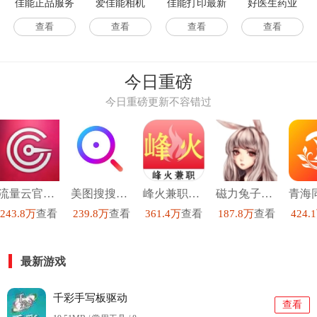
佳能正品服务
爱佳能相机
佳能打印最新
好医生药业
正版
版
查看
查看
查看
查看
今日重磅
今日重磅更新不容错过
流量云官方正版
美图搜搜手机免费版
峰火兼职手机正版
磁力兔子搜索引擎手机免费版
243.8万
查看
239.8万
查看
361.4万
查看
187.8万
查看
424.
最新游戏
千彩手写板驱动
查看