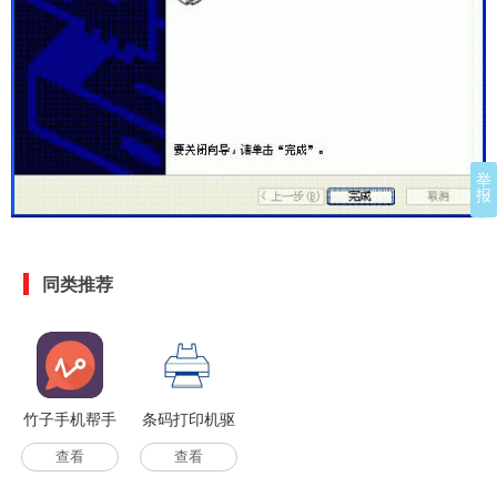
举
报
同类推荐
竹子手机帮手
条码打印机驱
软件安卓版
动佳博GP-
查看
查看
1324D