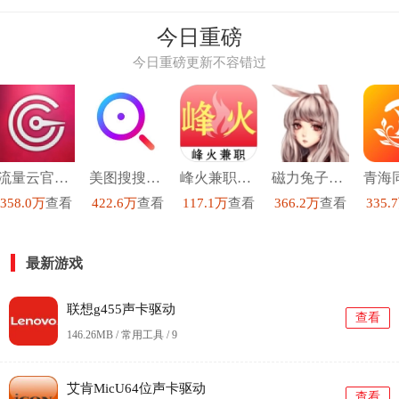
今日重磅
今日重磅更新不容错过
流量云官方正版
美图搜搜手机免费版
峰火兼职手机正版
磁力兔子搜索引擎手机免费版
358.0万
查看
422.6万
查看
117.1万
查看
366.2万
查看
335.
最新游戏
联想g455声卡驱动
查看
146.26MB / 常用工具 /
9
艾肯MicU64位声卡驱动
查看