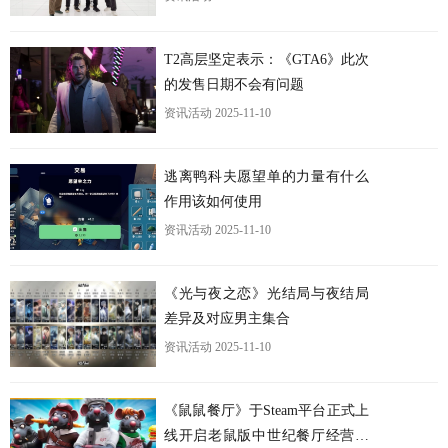
T2高层坚定表示：《GTA6》此次
的发售日期不会有问题
资讯活动
2025-11-10
更
逃离鸭科夫愿望单的力量有什么
作用该如何使用
资讯活动
2025-11-10
《光与夜之恋》光结局与夜结局
差异及对应男主集合
资讯活动
2025-11-10
《鼠鼠餐厅》于Steam平台正式上
线开启老鼠版中世纪餐厅经营之