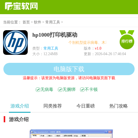
当前位置：
首页
>
软件
>
常用工具
>
hp1000打印机驱动
排行榜
个别机型提示病毒、木马、危险，均为误报可
类型：
常用工具
版本：
v1.0
大小：
12.24MB
更新：
2026-04-26 17:46:04
电脑版下载
温馨提示：该资源为电脑版资源，请访问电脑版页面下载
无病毒
无捆绑
不卡顿
游戏介绍
同类推荐
今日重磅
热门攻略
游戏介绍