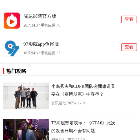
屁屁影院官方版
查看
20.71MB / 手机应用 /
8
97影院app鱼尾版
查看
16.52MB / 手机应用 /
7
热门攻略
更
小岛秀夫和CDPR团队碰面难道又
要在《赛博朋克》中客串？
资讯活动
2025-11-10
T2高层坚定表示：《GTA6》此次
的发售日期不会有问题
资讯活动
2025-11-10