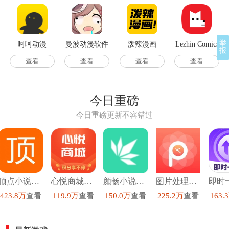
举
呵呵动漫
曼波动漫软件
泼辣漫画
Lezhin Comics
报
查看
查看
查看
查看
今日重磅
今日重磅更新不容错过
顶点小说去广告版
心悦商城安卓直装版
颜畅小说安卓官方版
图片处理p图直装版
423.8万
查看
119.9万
查看
150.0万
查看
225.2万
查看
163.