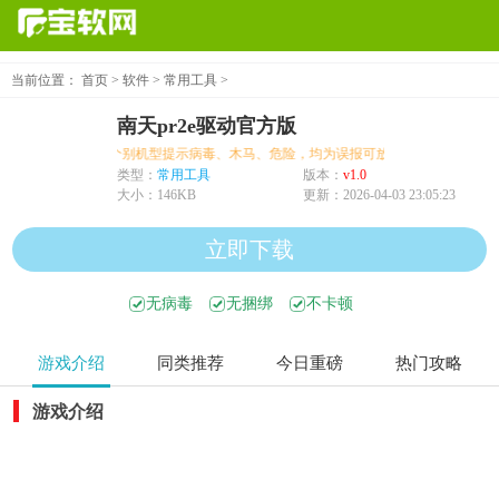
当前位置：
首页
>
软件
>
常用工具
>
南天pr2e驱动官方版
个别机型提示病毒、木马、危险，均为误报可放心下载
类型：
常用工具
版本：
v1.0
大小：
146KB
更新：
2026-04-03 23:05:23
立即下载
无病毒
无捆绑
不卡顿
游戏介绍
同类推荐
今日重磅
热门攻略
游戏介绍