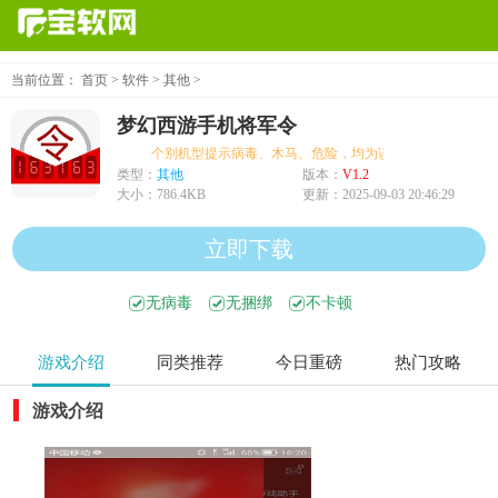
当前位置：
首页
>
软件
>
其他
>
梦幻西游手机将军令
个别机型提示病毒、木马、危险，均为误报可放心下载
类型：
其他
版本：
V1.2
大小：
786.4KB
更新：
2025-09-03 20:46:29
立即下载
无病毒
无捆绑
不卡顿
游戏介绍
同类推荐
今日重磅
热门攻略
游戏介绍