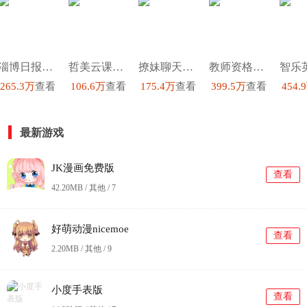
淄博日报官方最新版
哲美云课堂最新免费版
撩妹聊天套路安卓免费版
教师资格证手机最新版
265.3万
查看
106.6万
查看
175.4万
查看
399.5万
查看
454.
最新游戏
JK漫画免费版
查看
42.20MB / 其他 /
7
好萌动漫nicemoe
查看
2.20MB / 其他 /
9
小度手表版
查看