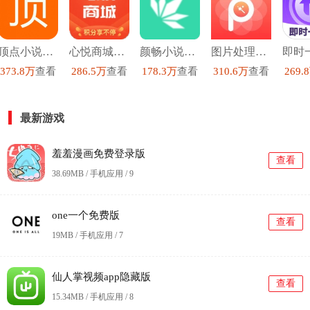
顶点小说去广告版
心悦商城安卓直装版
颜畅小说安卓官方版
图片处理p图直装版
373.8万
查看
286.5万
查看
178.3万
查看
310.6万
查看
269.
最新游戏
羞羞漫画免费登录版
查看
38.69MB / 手机应用 /
9
one一个免费版
查看
19MB / 手机应用 /
7
仙人掌视频app隐藏版
查看
15.34MB / 手机应用 /
8