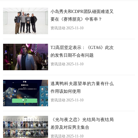
小岛秀夫和CDPR团队碰面难道又
要在《赛博朋克》中客串？
资讯活动
2025-11-10
T2高层坚定表示：《GTA6》此次
的发售日期不会有问题
资讯活动
2025-11-10
逃离鸭科夫愿望单的力量有什么
作用该如何使用
更
资讯活动
2025-11-10
《光与夜之恋》光结局与夜结局
差异及对应男主集合
资讯活动
2025-11-10