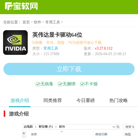
当前位置：
首页
>
软件
>
常用工具
>
英伟达显卡驱动64位
个别机型提示病毒、木马、危险，均为误报可放心下载
类型：
常用工具
版本：
v3.27.0.112
大小：
125.37MB
更新：
2026-04-03 21:08:23
立即下载
无病毒
无捆绑
不卡顿
游戏介绍
同类推荐
今日重磅
热门攻略
游戏介绍