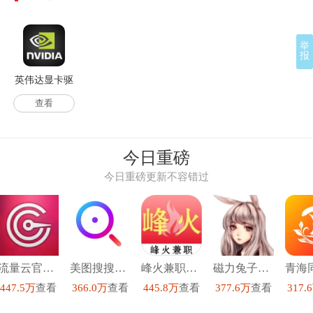
举
报
英伟达显卡驱
动64位
查看
今日重磅
今日重磅更新不容错过
流量云官方正版
美图搜搜手机免费版
峰火兼职手机正版
磁力兔子搜索引擎手机免费版
447.5万
查看
366.0万
查看
445.8万
查看
377.6万
查看
317.