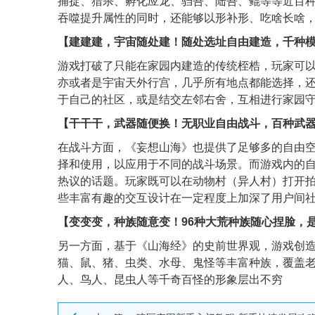
捕捉、猎杀、孵化应龙、驺吾、陆吾、鲲等等近百
吞噬提升属性的同时，还能够以形补形、吃啥长啥，
【建建建，宇宙随处建！随处选址自由建造，千种
游戏打破了只能在家园内建造的传统桎梏，玩家可
亦或者是宇宙天外行宫，几乎所有地点都能选择，
于自己的社区，或是结交左邻右舍，互相进行家园
【干干干，武器随便换！无职业自由战斗，百种武
在战斗方面，《妄想山海》也提供了足够多的自由
择和使用，以应用于不同的战斗场景。而游戏内的自
热议的话题。玩家既可以在动物村（异人村）打开
些丰富有趣的交互设计在一定程度上加深了用户间
【变变变，种族随意变！96种大荒种族随心捏脸，
另一方面，基于《山海经》的史前世界观，游戏创
猫、鼠、猪、虫类、水母、鬼怪等丰富种族，覆盖老
人、鸟人、昆虫人等千奇百怪的形象层出不穷