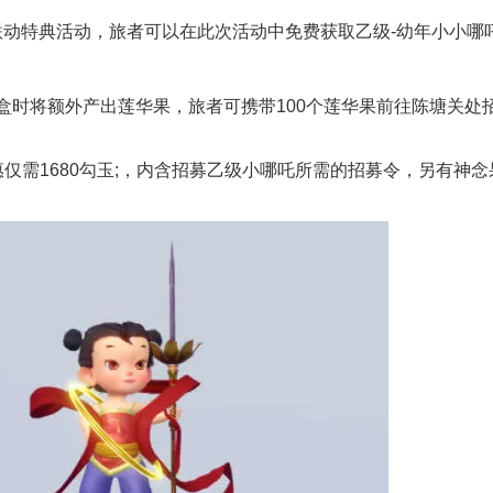
放联动特典活动，旅者可以在此次活动中免费获取乙级-幼年小小哪吒
盒时将额外产出莲华果，旅者可携带100个莲华果前往陈塘关处
仅需1680勾玉;，内含招募乙级小哪吒所需的招募令，另有神念