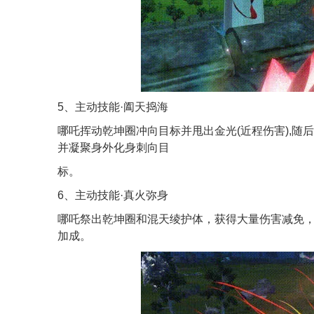
5、主动技能·阖天捣海
哪吒挥动乾坤圈冲向目标并甩出金光(近程伤害),随后
并凝聚身外化身刺向目
标。
6、主动技能·真火弥身
哪吒祭出乾坤圈和混天绫护体，获得大量伤害减免，
加成。