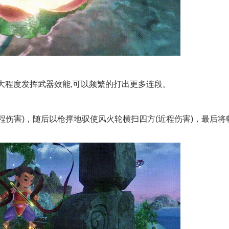
大程度发挥武器效能,可以频繁的打出更多连段。
程伤害)，随后以枪撑地驭使风火轮横扫四方(近程伤害)，最后将