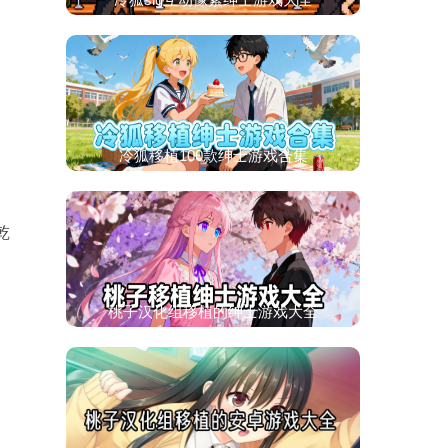
冷狐移植100款绅士游戏合集
乾
桃子汉化组移植的绅士游戏大全