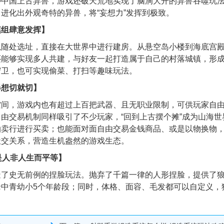
种中国上古异兽，游戏还破天荒地实现了脑洞大开的异兽吞噬玩
进化出外观奇特的异兽，将“妄想力”发挥到极致。
模组肆意发挥】
以随处选址，直接在大世界中进行建房。从悬空岛小楼到海底宫
还能够实现多人共建，与好友一起打造属于自己的村落城镇，形
守卫，也可实现偷菜、打扫等趣味玩法。
器想切就切】
空间，游戏内也有超过上百把武器、且无职业限制，可供玩家自
由交易机制同样吸引了不少玩家，“回到上古摆个摊”成为山海世
拍卖行进行买卖；也能面对面自由交易金钱商品、或是以物换物
社交关系，营造生机盎然的游戏生态。
是人非人生而平等】
造了史无前例的捏脸玩法。抛弃了千篇一律的人形捏脸，提供了
中青幼小5个年龄段；同时，体格、面容、毛发都可以自定义，