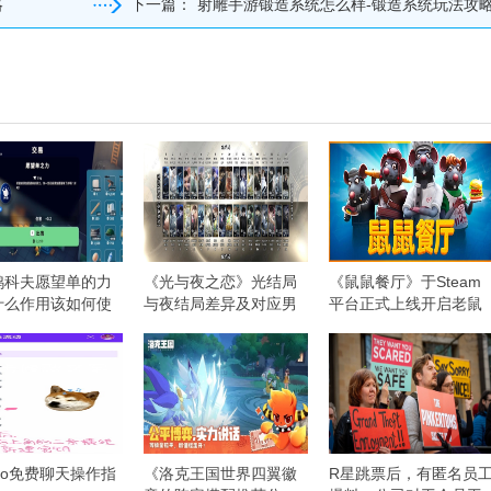
略
下一篇：
射雕手游锻造系统怎么样-锻造系统玩法攻
鸭科夫愿望单的力
《光与夜之恋》光结局
《鼠鼠餐厅》于Steam
什么作用该如何使
与夜结局差异及对应男
平台正式上线开启老鼠
主集合
版中世纪餐厅经营之旅
emo免费聊天操作指
《洛克王国世界四翼徽
R星跳票后，有匿名员