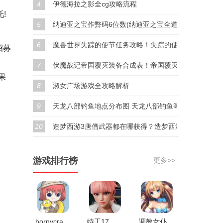
4
伊德海拉之影全cg攻略流程
!
5
纳迪亚之宝作弊码6位数(纳迪亚之宝全道具代码汇总)
6
魔兽世界失踪的使节任务攻略！失踪的使节任务奖励！
招募
7
伏魔战记帝国覆灭装备合成表！帝国覆灭隐藏装备合成
果
8
淑女广场游戏全攻略解析
9
天龙八部钓鱼地点分布图 天龙八部钓鱼等级分布位置
10
造梦西游3唐僧武器都在哪获得？造梦西游3唐僧武器排
游戏排行榜
更多>>
hornycraft0.28.1汉化版v0.27
特工17安卓最新版v25.0
调教女仆V1.0.4