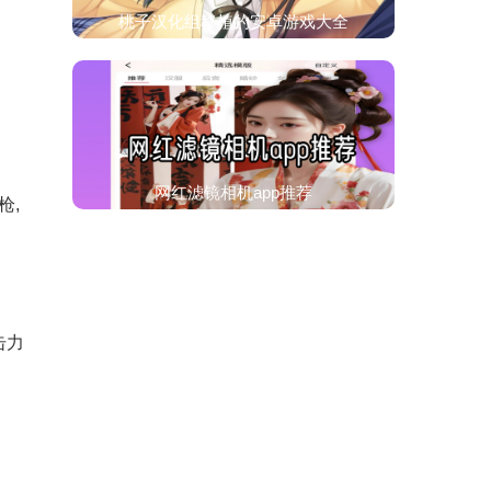
桃子汉化组移植的安卓游戏大全
网红滤镜相机app推荐
枪,
击力