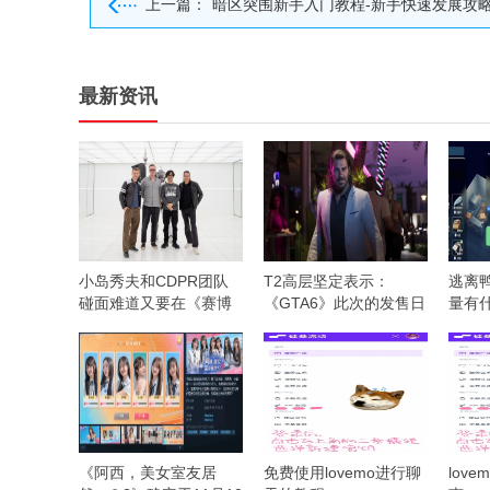
上一篇：
暗区突围新手入门教程-新手快速发展攻
最新资讯
小岛秀夫和CDPR团队
T2高层坚定表示：
逃离
碰面难道又要在《赛博
《GTA6》此次的发售日
量有
朋克》中客串？
期不会有问题
用
《阿西，美女室友居
免费使用lovemo进行聊
lov