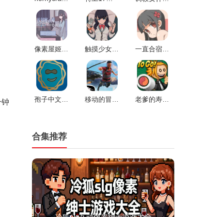
像素屋姬v0.2.3最新版v0.2.3
触摸少女touchitrikka游戏2完整版V1.0
一直合宿到早上桃子移植v1.6.3
孢子中文补丁v1.0
移动的冒险家官方版v1.0
老爹的寿司店安卓版v1.0
分钟
合集推荐
冷狐slg互动像素绅士游戏大全