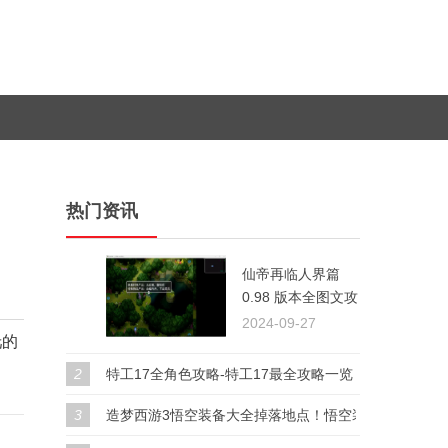
热门资讯
仙帝再临人界篇
1
0.98 版本全图文攻
略指南
2024-09-27
吒的
2
特工17全角色攻略-特工17最全攻略一览
3
造梦西游3悟空装备大全掉落地点！悟空装备搭配推荐