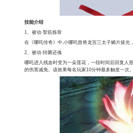
技能介绍
1、被动·掣筋炼骨
在《哪吒传奇》中,小哪吒曾将龙宫三太子鳞片拔光
2、被动·转菌还魂
哪吒进入残血时变为一朵莲花，一段时间后回复人形
的伤害减免。该效果每名玩家10分钟最多触发一次