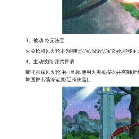
3、被动·乾元法宝
火尖枪和风火轮本为哪吒法宝,深谙法宝玄妙,能够更
4、主动技能·踢峦掷浪
哪吒脚踩风火轮冲向目标,使用火尖枪挥砍并突刺(近
坤圈掷出荡涤诸魔(近程伤害)。