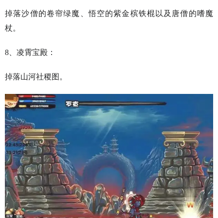
掉落沙僧的卷帘绿魔、悟空的紫金槟铁棍以及唐僧的嗜魔
杖。
8、凌霄宝殿：
掉落山河社稷图。