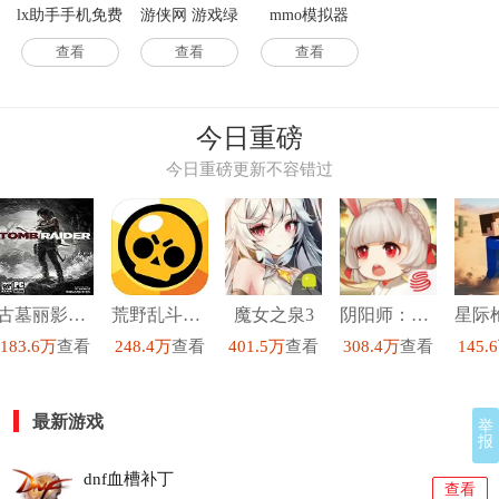
lx助手手机免费
游侠网 游戏绿
mmo模拟器
版
色版
(MMO
查看
查看
查看
Simulator) 游戏
正版
今日重磅
今日重磅更新不容错过
古墓丽影9修改器豪华版
荒野乱斗最新版
魔女之泉3
阴阳师：百闻牌
183.6万
查看
248.4万
查看
401.5万
查看
308.4万
查看
145.
最新游戏
举
报
dnf血槽补丁
查看