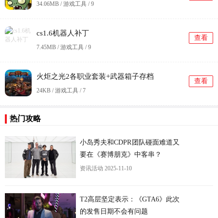
34.06MB / 游戏工具 /
9
cs1.6机器人补丁
查看
7.45MB / 游戏工具 /
9
火炬之光2各职业套装+武器箱子存档
查看
24KB / 游戏工具 /
7
更
热门攻略
小岛秀夫和CDPR团队碰面难道又
要在《赛博朋克》中客串？
资讯活动
2025-11-10
T2高层坚定表示：《GTA6》此次
的发售日期不会有问题