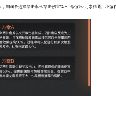
，副词条选择暴击率%/暴击伤害%>生命值%>元素精通。小编