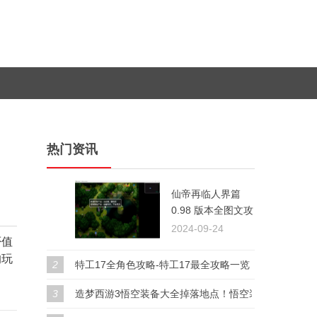
热门资讯
仙帝再临人界篇
1
0.98 版本全图文攻
略指南
2024-09-24
否值
的玩
2
特工17全角色攻略-特工17最全攻略一览
3
造梦西游3悟空装备大全掉落地点！悟空装备搭配推荐