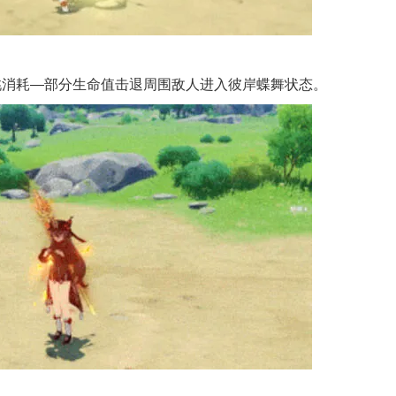
桃消耗—部分生命值击退周围敌人进入彼岸蝶舞状态。