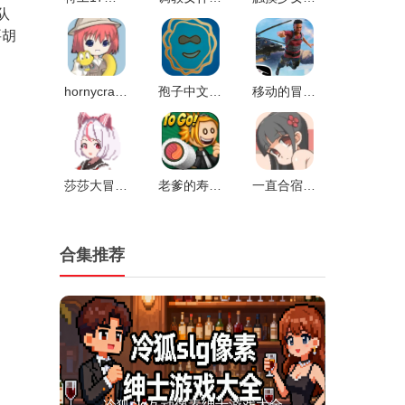
队
要胡
hornycraft0.28.1汉化版v0.27
孢子中文补丁v1.0
移动的冒险家官方版v1.0
莎莎大冒险汉化版v1.0
老爹的寿司店安卓版v1.0
一直合宿到早上桃子移植v1.6.3
合集推荐
冷狐slg互动像素绅士游戏大全