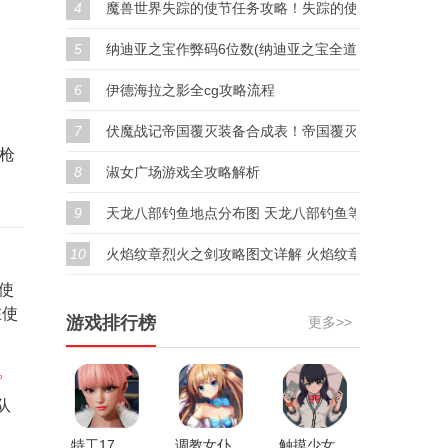
4
魔兽世界失踪的使节任务攻略！失踪的使节任务奖励！
5
纳迪亚之宝作弊码6位数(纳迪亚之宝全道具代码汇总)
6
伊德海拉之影全cg攻略流程
7
伏魔战记帝国覆灭装备合成表！帝国覆灭隐藏装备合成
枪
8
淑女广场游戏全攻略解析
9
天龙八部钓鱼地点分布图 天龙八部钓鱼等级分布位置
10
火焰纹章烈火之剑攻略图文详解 火焰纹章烈火之剑玩家
使
在使
游戏排行榜
更多>>
。
队
特工17安卓最新版v25.0
调教女仆V1.0.4
触摸少女touchitrikka游戏2完整版V1.0