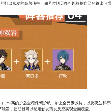
惧的打出蒸发的高额伤害，四号位阿贝多可以根据自己的输出习
击力，钟离的护盾全程保驾护航，加上全元素减抗，以及夜兰和行
Z触发，使胡桃可以稳定触发蒸发反应实现全面覆盖。