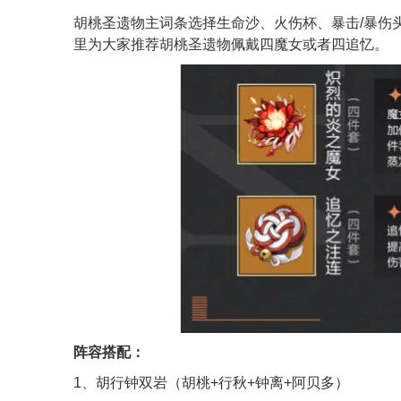
胡桃圣遗物主词条选择生命沙、火伤杯、暴击/暴伤头
里为大家推荐胡桃圣遗物佩戴四魔女或者四追忆。
阵容搭配：
1、胡行钟双岩（胡桃+行秋+钟离+阿贝多）