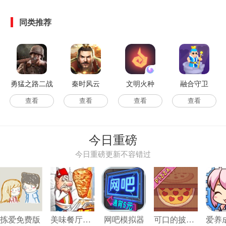
同类推荐
勇猛之路二战
秦时风云
文明火种
融合守卫
国际服
查看
查看
查看
查看
今日重磅
今日重磅更新不容错过
拣爱免费版
美味餐厅模拟经营2
网吧模拟器
可口的披萨美味的披萨最新版