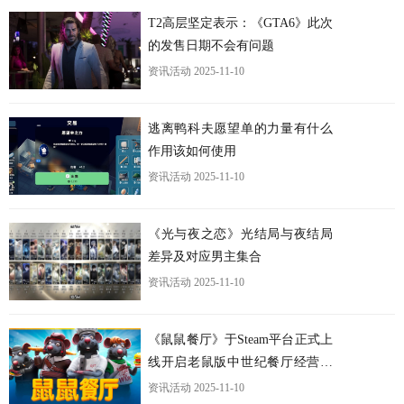
T2高层坚定表示：《GTA6》此次
的发售日期不会有问题
资讯活动
2025-11-10
逃离鸭科夫愿望单的力量有什么
作用该如何使用
资讯活动
2025-11-10
《光与夜之恋》光结局与夜结局
差异及对应男主集合
资讯活动
2025-11-10
《鼠鼠餐厅》于Steam平台正式上
线开启老鼠版中世纪餐厅经营之
旅
资讯活动
2025-11-10