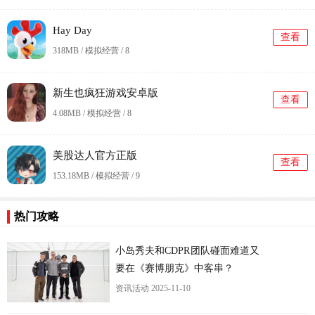
Hay Day
查看
318MB / 模拟经营 /
8
新生也疯狂游戏安卓版
查看
4.08MB / 模拟经营 /
8
美股达人官方正版
查看
153.18MB / 模拟经营 /
9
热门攻略
更
小岛秀夫和CDPR团队碰面难道又
要在《赛博朋克》中客串？
资讯活动
2025-11-10