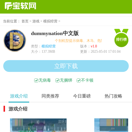
当前位置：
首页
>
游戏
>
模拟经营
>
dummynation中文版
排行榜
个别机型提示病毒、木马、危险，均为误报可放心下
类型：
模拟经营
版本：
v1.0
大小：
137.3MB
更新：
2025-05-01 17:01:04
立即下载
无病毒
无捆绑
不卡顿
游戏介绍
同类推荐
今日重磅
热门攻略
游戏介绍