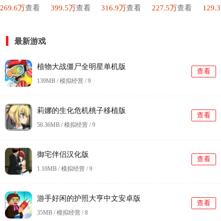
269.6万
查看
399.5万
查看
316.9万
查看
227.5万
查看
129.
最新游戏
植物大战僵尸全明星单机版
查看
139MB / 模拟经营 /
9
莉娜的生化危机桃子移植版
查看
50.36MB / 模拟经营 /
9
御宅伴侣汉化版
查看
1.10MB / 模拟经营 /
9
游手好闲的护照大亨中文安卓版
查看
35MB / 模拟经营 /
8