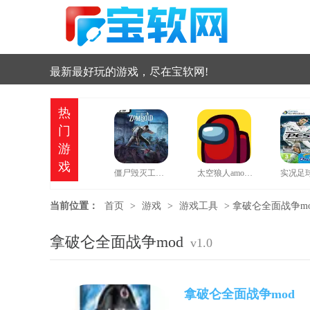
最新最好玩的游戏，尽在宝软网!
热
门
游
戏
僵尸毁灭工程中文版
太空狼人amongus中文版
当前位置：
首页
>
游戏
>
游戏工具
>
拿破仑全面战争mod 
拿破仑全面战争mod
v1.0
拿破仑全面战争mod