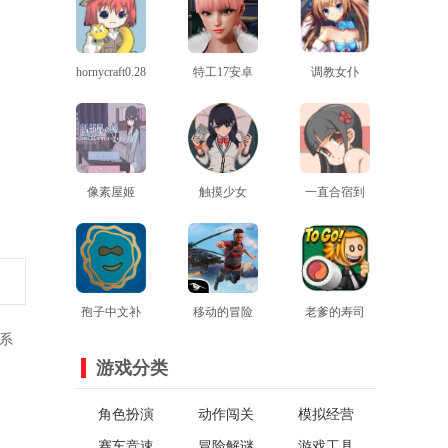
hornycraft0.28.1
特工17安卓
调教女仆
汉化版
查看
最新版
查看
查看
像素屋姬
触摸少女
一直合宿到
v0.2.3最新版
查看
touchitrikka游
查看
早上桃子移
查看
戏2完整版
植
孢子中文补
移动的冒险
老爹的寿司
系
查看
丁
家官方版
查看
店安卓版
查看
游戏分类
角色扮演
动作闯关
模拟经营
赛车竞速
冒险解谜
游戏工具