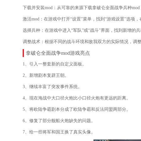
下载并安装mod：从可靠的来源下载拿破仑全面战争兵种mo
激活mod：在游戏中打开“设置”菜单，找到“游戏设置”选项，
选择兵种：在游戏中进入“军队”或“战斗”界面，找到新增的
调整战术：根据不同的战斗环境和敌我双方的实际情况，调
拿破仑全面战争mod游戏亮点
1、引入一整套新的自定义面板。
2、新增剧本复辟王朝。
3、继续丰富了突发事件系统。
4、现在海战中大口径火炮比小口径火炮有更远的距离。
5、将欧陆争霸剧本分成了欧陆争霸和反法同盟两部分。
6、修复了部分舰船火炮缺失的问题。
7、给一些将军和国王换了真实头像。