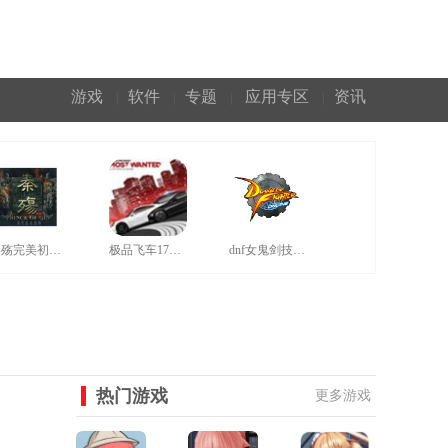
游戏
软件
专题
应用专区
资讯
|
|
|
|
秦殇完美初始存档
极品飞车17汉化补丁
dnf女鬼剑技能补丁
热门游戏
更多游戏