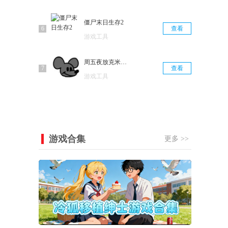
僵尸末日生存2
查看
游戏工具
周五夜放克米老鼠版
查看
游戏工具
游戏合集
更多 >>