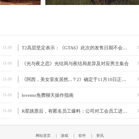
11-10
T2高层坚定表示：《GTA6》此次的发售日期不会有问题
1
11-10
《光与夜之恋》光结局与夜结局差异及对应男主集合
1
11-10
《阿西，美女室友居然...？2》确定于11月10日正式发布
1
11-10
lovemo免费聊天操作指南
1
11-10
R星跳票后，有匿名员工爆料：公司对工会员工进行肆无忌惮的打压。
1
网站首页
|
游戏
|
软件
|
资讯