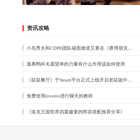
资讯攻略
小岛秀夫和CDPR团队碰面难道又要在《赛博朋克》中客串？
逃离鸭科夫愿望单的力量有什么作用该如何使用
《鼠鼠餐厅》于Steam平台正式上线开启老鼠版中世纪餐厅经营之旅
免费使用lovemo进行聊天的教程
《洛克王国世界四翼徽童的阵容搭配推荐分享》