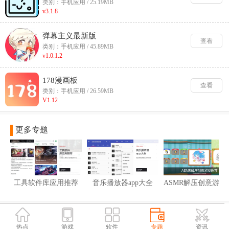
类别：手机应用 / 25.19MB
v3.1.8
弹幕主义最新版
查看
类别：手机应用 / 45.89MB
v1.0.1.2
178漫画板
查看
类别：手机应用 / 26.59MB
V1.12
更多专题
工具软件库应用推荐
音乐播放器app大全
ASMR
热点
游戏
软件
专题
资讯