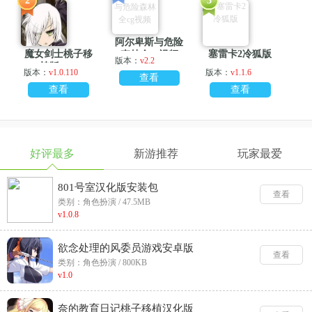
2
3
阿尔卑斯与危险
魔女剑士桃子移
塞雷卡2冷狐版
森林全cg视频
版本：
v2.2
植版v1.0
版本：
v1.0.110
版本：
v1.1.6
查看
查看
查看
好评最多
新游推荐
玩家最爱
801号室汉化版安装包
查看
类别：角色扮演 / 47.5MB
v1.0.8
欲念处理的风委员游戏安卓版
查看
类别：角色扮演 / 800KB
v1.0
奈的教育日记桃子移植汉化版