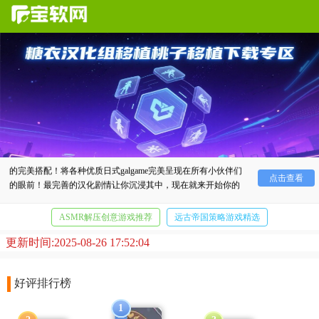
糖衣汉化
组移植桃子移植下载专区，桃子移植与糖衣汉化
的完美搭配！将各种优质日式galgame完美呈现在所有小伙伴们
点击查看
的眼前！最完善的汉化剧情让你沉浸其中，现在就来开始你的
自由恋爱互动之旅吧！
ASMR解压创意游戏推荐
远古帝国策略游戏精选
更新时间:2025-08-26 17:52:04
休闲消除闯关游戏大全
好评排行榜
1