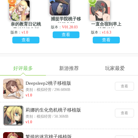
2
3
捕捉学院桃子移
奈的教育日记桃
一直合宿到早上
植汉化版
版本：
V01.28.03
子移植汉化版
桃子移植
版本：
v1.0
版本：
v1.6.3
查看
查看
查看
好评最多
新游推荐
玩家最爱
Deepsleep2桃子移植版
查看
类别：模拟经营 / 296.68MB
v1.0
莉娜的生化危机桃子移植版
查看
类别：模拟经营 / 50.36MB
v1.0
繁殖的迷宫桃子移植版