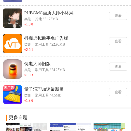
PUBGMC画质大师小沐风
查看
类别：其他 / 21.23MB
v1.0.0
抖商虚拟助手免广告版
查看
类别：常用工具 / 22.90MB
v2.6.1
优电大师旧版
查看
类别：常用工具 / 24.25MB
v1.0.3
量子清理加速最新版
查看
类别：常用工具 / 4.5MB
v1.3.6
更多专题