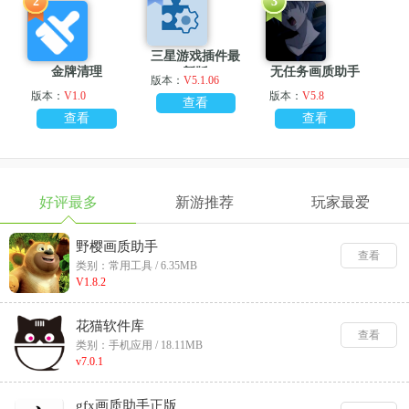
2
3
三星游戏插件最
金牌清理
无任务画质助手
新版
版本：
V5.1.06
版本：
V1.0
版本：
V5.8
查看
查看
查看
好评最多
新游推荐
玩家最爱
野樱画质助手
查看
类别：常用工具 / 6.35MB
V1.8.2
花猫软件库
查看
类别：手机应用 / 18.11MB
v7.0.1
gfx画质助手正版