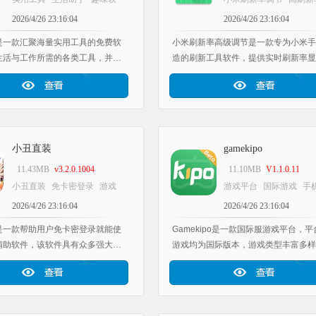
件
工具软件库应用推荐
置
手机性能优化
工具
2026/4/26 23:16:04
2026/4/26 23:16:04
库应用推荐
是一款汇聚海量实用工具的免费软
小米刷新率高级调节是一款专为小米手
生活与工作所需的各类工具，并对
造的刷新工具软件，提供实时刷新率显
了清晰的分类整理，为用户提供丰
能，适用于红米、K/pro等机型。软件
功能。软件安全可靠，支持快速查
费，支持多种刷新率设定与参数调整，
还具备智能省电特性，搭配详细的
足不同用户的游戏运行需求，为用户带
，能帮助用户轻松上手。欢迎大家
多便利。感兴趣的话，就来安装小米刷
魔盒！
高级调节吧！
小丑直装
gamekipo
11.43MB
v3.2.0.1004
11.10MB
V1.1.0.11
小丑直装
免卡密登录
游戏
游戏平台
国际游戏
手
辅助工具
工具软件库应用推
戏管理
工具软件库应用
2026/4/26 23:16:04
2026/4/26 23:16:04
荐
是一款帮助用户免卡密登录就能使
Gamekipo是一款国际服游戏平台，
辅助软件，该软件具有众多强大实
游戏均为国际版本，游戏类型丰富多样
，用户可以根据自己的需求选择相
类清晰明确。它支持一键更新手机内的
和功能使用，帮助你提高游戏胜
游戏，还能对手机游戏进行管理。在这
还能够对多款游戏账号轻松切换，
可对APK文件执行删除、更新等操作
时体
趣的小伙伴们，快来体验一番吧！