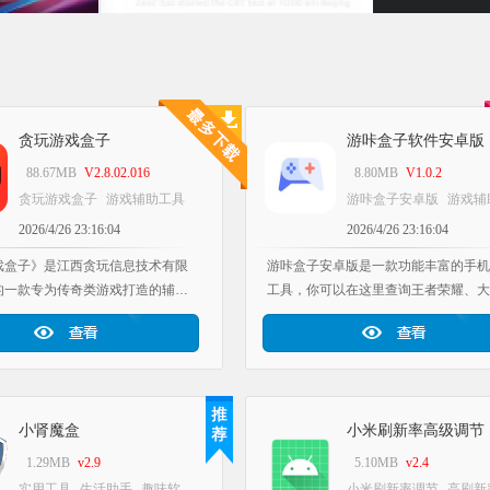
贪玩游戏盒子
游咔盒子软件安卓版
88.67MB
V2.8.02.016
8.80MB
V1.0.2
贪玩游戏盒子
游戏辅助工具
游咔盒子安卓版
游戏辅
云手机多开
工具软件库应用
具
头像生成软件
工具
2026/4/26 23:16:04
2026/4/26 23:16:04
推荐
库应用推荐
戏盒子》是江西贪玩信息技术有限
游咔盒子安卓版是一款功能丰富的手机
的一款专为传奇类游戏打造的辅助
工具，你可以在这里查询王者荣耀、大
。无论你喜欢玩什么类型的游戏，
游等热门游戏的攻略玩法，还能调整屏
能轻松找到，并且平台还会为玩家
质、一键设置120帧，另外，各类好听
的游戏福利，使用起来十分便捷！
和好看的角色头像也能自由生成，为你
了多种实用的游戏工具，遇到特殊
不少乐趣，感兴趣的小伙伴不妨来游咔
需退出游戏，借助工具中的挂机功
安卓版体验一下吧。
小肾魔盒
小米刷新率高级调节
取更多金币，整个过程完全免费，
戏在后台运行操作，辅助功能相当
1.29MB
v2.9
5.10MB
v2.4
兴趣的话就来体验一下吧！
实用工具
生活助手
趣味软
小米刷新率调节
高刷新