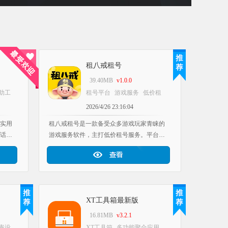
租八戒租号
39.40MB
v1.0.0
助工
租号平台
游戏服务
低价租
软件
号
生活购物优惠app合集
工
2026/4/26 23:16:04
具软件库应用推荐
实用
租八戒租号是一款备受众多游戏玩家青睐的
话西
游戏服务软件，主打低价租号服务。平台汇
幕画
聚了热门游戏的各类等级账号，玩家可在线
的昵称
直接浏览，清晰查看每个账号的具体定价，
增添
并能根据自身需求自定义租赁时长。若对账
盒子
号和价格满意，即可直接下单，整个租赁流
程极为简便，全程在线即可完成，同时还提
XT工具箱最新版
供续租功能供用户使用。
16.81MB
v3.2.1
率设
XT工具箱
多功能聚合应用