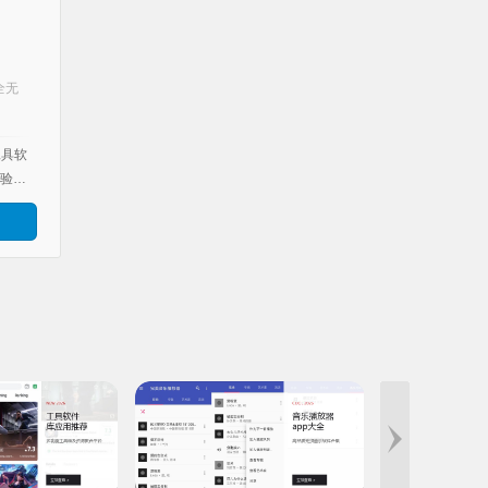
用方法。拥有了小二软件库，从此无需再为
使用其他应用程序而付费，尽情畅享优质的
免费服务。
全无
荐
工具软
验，
家可
利。
而
时上
功能完
资