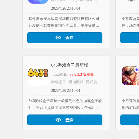
输
工具软件库应用推荐
2026/4/26 23:16:04
软件搬家安卓版是深圳市影盟科技有限公司
小肾魔盒
开发的一款数据传输管理工具，主要提供专
件，涵盖
业的一键换机和高速传输服务，能帮助用户
工具进行
将手机里已安装的应用程序、数据文件等完
富实用的
整迁移到新设备，实现高效换机。此外，它
询工具，
的高速传输功能借助先进的直连快传技术，
教程引导
可让两台设备快速连接，无需依赖WiFi或蓝
体验小肾
643游戏盒子最新版
牙，就能一键互传所需文件资源，满足提升
办公效率的需求。
55.59MB
v3.9.3.3 安卓版
游戏盒子
折扣游戏
游戏交
易
工具软件库应用推荐
2026/4/26 23:16:04
643游戏盒子堪称一款极为出色的游戏盒子软
小丑直装
件，平台上提供了海量游戏内容，任你尽情
用的游戏
畅玩。用户朋友们能够依据分类，轻松找到
用的功能
自己心仪的各类游戏。于此同时，在这里，
应的游戏
用户朋友们还能迅速知悉各类游戏资讯，领
率，同时
取游戏礼包等。有需求的朋友，现在就赶紧
帮助你随