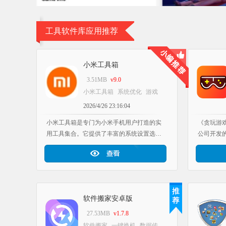
工具软件库应用推荐
小米工具箱
3.51MB
v9.0
小米工具箱
系统优化
游戏
加速
工具软件库应用推荐
2026/4/26 23:16:04
小米工具箱是专门为小米手机用户打造的实
《贪玩游
用工具集合。它提供了丰富的系统设置选
公司开发
项，让用户能够自定义手机的运行参数。通
工具软件
过优化系统性能，它可以提升手机的运行速
在这里都
度和稳定性。同时，它还能设置游戏运行时
提供丰富
的各项效果，比如动画速度、过渡效果等。
盒子内置
此外，它还提供了游戏模式，能够减少干
情况时无
软件搬家安卓版
扰，从而提升游戏体验。
能就能获
还支持游
27.53MB
v1.7.8
强大，感
软件搬家
一键换机
数据传