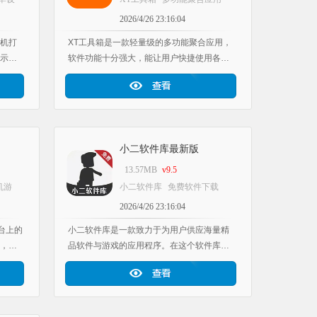
软件
生活实用工具
工具软件库应
2026/4/26 23:16:04
用推荐
机打
XT工具箱是一款轻量级的多功能聚合应用，
示功
软件功能十分强大，能让用户快捷使用各类
完全免
工具。它整合了众多工具软件的功能，覆盖
可满
生活中的各大领域，用户可根据自身需求定
来更
制工具条，让手机界面呈现世界各地的顶级
新率
风景。
小二软件库最新版
13.57MB
v9.5
机游
小二软件库
免费软件下载
推荐
安卓应用资源
工具软件库应
2026/4/26 23:16:04
用推荐
平台上的
小二软件库是一款致力于为用户供应海量精
，分
品软件与游戏的应用程序。在这个软件库
所有
中，涵盖了极为丰富的相关内容，像那些通
里，
常需要付费购买方可使用的软件及游戏，在
。感兴
此处都能实现免费下载与使用。不仅如此，
用户还能在此获取这些软件和游戏的相关使