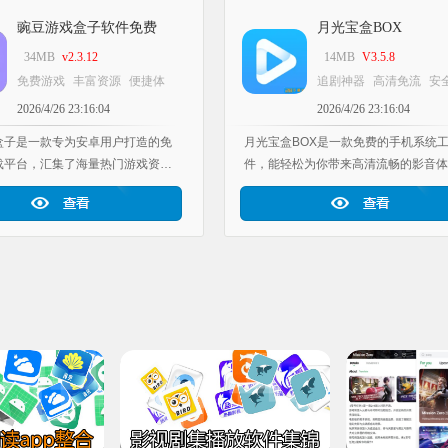
豌豆游戏盒子软件免费
月光宝盒BOX
34MB
v2.3.12
14MB
V3.5.8
免费游戏
丰富资源
便捷体
追剧神器
高清免流
安
验
工具软件库应用推荐
广告
工具软件库应用推
2026/4/26 23:16:04
2026/4/26 23:16:04
盒子是一款专为安卓用户打造的免
月光宝盒BOX是一款免费的手机系统
载平台，汇集了海量热门游戏资
件，能轻松为你带来高清流畅的影音体
一键下载安装，无需注册即可畅
让用户畅享更优质、更出色的内容。玩
界面简洁易用，每日更新最新游戏
在网上随心浏览，这里还有超多直播福
行榜，让玩家轻松发现更多优质游
感兴趣的用户千万别错过，非常有趣。
且，你还能在评论区发弹幕或留言，随
线追看喜欢的影视剧。月光宝盒BOX
备，界面清爽简洁。更多安卓手机软件
源，快来七匣子手游下载中心下载吧！