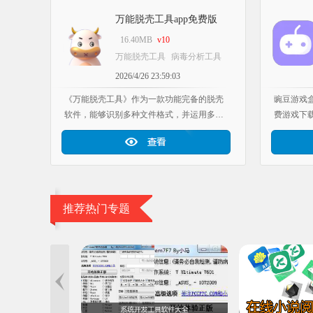
来体验吧！
万能脱壳工具app免费版
v2.0
16.40MB
v10
万能脱壳工具
病毒分析工具
逆向工程软件
系统优化工具
2026/4/26 23:59:03
软件合集
工具软件库应用推
荐
《万能脱壳工具》作为一款功能完备的脱壳
豌豆游戏
软件，能够识别多种文件格式，并运用多种
费游戏下
脱壳算法，借助虚拟机脱壳技术，保障脱壳
源，支持
过程既安全又高效。这款工具融合了查壳、
玩。软件
PE文件编辑、进程内存查看以及导入表抓取
资讯与排
等诸多功能，适用于病毒分析、软件逆向工
戏。
程等领域，不仅操作便捷，而且界面简洁明
了。
推荐热门专题