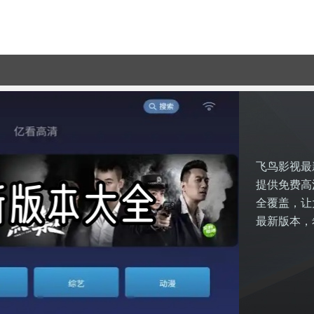
飞鸟影视最
提供免费高
全覆盖，让
最新版本，