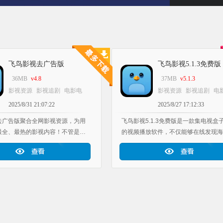
飞鸟影视去广告版
飞鸟影视5.1.3免费版
36MB
v4.8
37MB
v5.1.3
影视资源
影视追剧
电影电
影视资源
影视追剧
电
视
飞鸟影视
视
飞鸟影视
深夜影视
2025/8/31 21:07:22
2025/8/27 17:12:33
去广告版聚合全网影视资源，为用
飞鸟影视5.1.3免费版是一款集电视盒
最全、最热的影视内容！不管是国
的视频播放软件，不仅能够在线发现海
是热映的国外大片，在飞鸟影视去
影视资源，更是能够直接连接各种电视
能第一时间看到！并保证资源的清
进行观看或是点播！让喜欢电视、电影
译！让每一个小伙伴都能看的过
户都能在这里找到自己喜欢的内容！