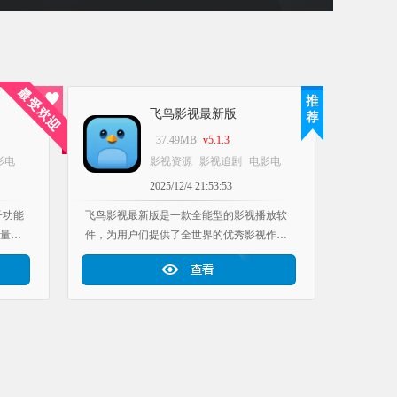
飞鸟影视最新版
37.49MB
v5.1.3
影电
影视资源
影视追剧
电影电
大全
视
飞鸟影视
男生看电影
2025/12/4 21:53:53
子功能
飞鸟影视最新版是一款全能型的影视播放软
量的
件，为用户们提供了全世界的优秀影视作
频道
品！独创云播让用户再也不用等待跳转或是
的用
下载，直接在线观看所有内容！搭配只能检
索系统，每一个用户在这里都能找到想看的
电影、电影、动漫或是综艺！