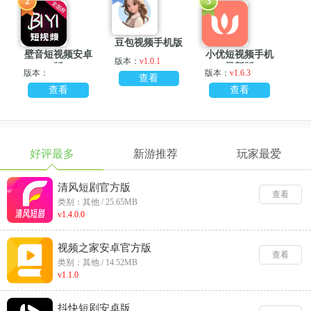
2
3
豆包视频手机版
壁音短视频安卓
小优短视频手机
版本：
v1.0.1
版
最新版
版本：
版本：
v1.6.3
查看
查看
查看
好评最多
新游推荐
玩家最爱
清风短剧官方版
查看
类别：其他 / 25.65MB
v1.4.0.0
视频之家安卓官方版
查看
类别：其他 / 14.52MB
v1.1.0
抖快短剧安卓版