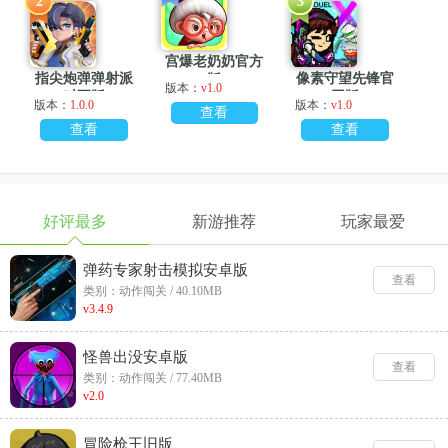
2
3
宫爆老奶奶官方
指尖炮弹弹射派
像素守望先锋官
版
版本：
v1.0
对正版
网版
版本：
1.0.0
版本：
v1.0
查看
查看
查看
好评最多
新游推荐
玩家最爱
弹药专家射击模拟安卓版
查看
类别：动作闯关 / 40.10MB
v3.4.9
怪兽出没安卓版
查看
类别：动作闯关 / 77.40MB
v2.0
冒险枪王旧版