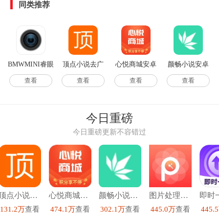
同类推荐
BMWMINI睿眼
顶点小说去广
心悦商城安卓
颜畅小说安卓
行车记录仪3软
告版
直装版
官方版
查看
查看
查看
查看
件最新版
今日重磅
今日重磅更新不容错过
顶点小说去广告版
心悦商城安卓直装版
颜畅小说安卓官方版
图片处理p图直装版
131.2万
查看
474.1万
查看
302.1万
查看
445.0万
查看
445.