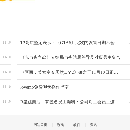
11-10
T2高层坚定表示：《GTA6》此次的发售日期不会有问题
1
11-10
《光与夜之恋》光结局与夜结局差异及对应男主集合
1
11-10
《阿西，美女室友居然...？2》确定于11月10日正式发布
1
11-10
lovemo免费聊天操作指南
1
11-10
R星跳票后，有匿名员工爆料：公司对工会员工进行肆无忌惮的打压。
1
网站首页
|
游戏
|
软件
|
资讯