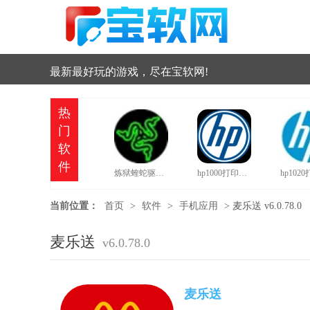
最新最好玩的游戏，尽在宝软网!
热
门
软
件
炼狱蝰蛇驱动中文版
hp1000打印机驱动
当前位置：
首页
>
软件
>
手机应用
>
麦乐送 v6.0.78.0
麦乐送
v6.0.78.0
麦乐送