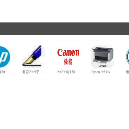
hp1020打印机驱动官网版
君彩2009手写板驱动旗舰版
lbp2900打印机驱动正版
Epson lq630k打印机驱动win10最新版