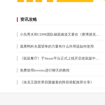
资讯攻略
小岛秀夫和CDPR团队碰面难道又要在《赛博朋克》中客串？
逃离鸭科夫愿望单的力量有什么作用该如何使用
《鼠鼠餐厅》于Steam平台正式上线开启老鼠版中世纪餐厅经营之旅
免费使用lovemo进行聊天的教程
《洛克王国世界四翼徽童的阵容搭配推荐分享》