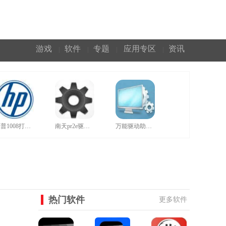
游戏
软件
专题
应用专区
资讯
|
|
|
|
惠普1008打印机驱动官网版
南天pr2e驱动官方版
万能驱动助理正规绿色版
热门软件
更多软件