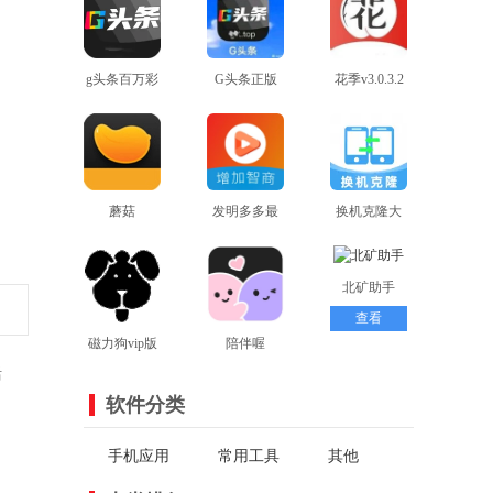
g头条百万彩
G头条正版
花季v3.0.3.2
查看
虹
查看
最新版本
查看
蘑菇
发明多多最
换机克隆大
mogu2.6.0版
查看
新版
查看
查看
全
本
北矿助手
查看
磁力狗vip版
陪伴喔
活
查看
查看
软件分类
手机应用
常用工具
其他