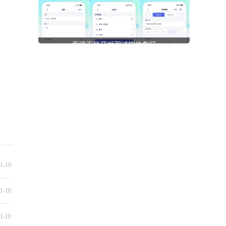
1-10
1-10
1-10