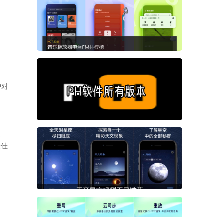
户对
服
验佳