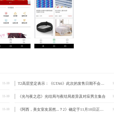
11-10
T2高层坚定表示：《GTA6》此次的发售日期不会有问题
1
11-10
《光与夜之恋》光结局与夜结局差异及对应男主集合
1
11-10
《阿西，美女室友居然...？2》确定于11月10日正式发布
1