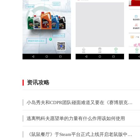
资讯攻略
小岛秀夫和CDPR团队碰面难道又要在《赛博朋克》中客串？
逃离鸭科夫愿望单的力量有什么作用该如何使用
《鼠鼠餐厅》于Steam平台正式上线开启老鼠版中世纪餐厅经营之旅