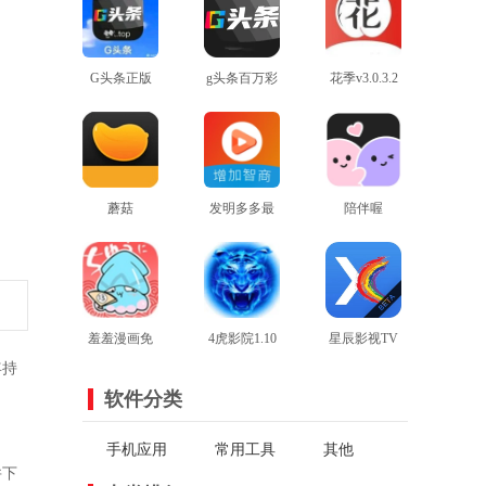
G头条正版
g头条百万彩
花季v3.0.3.2
查看
查看
虹
最新版本
查看
蘑菇
发明多多最
陪伴喔
mogu2.6.0版
查看
新版
查看
查看
本
羞羞漫画免
4虎影院1.10
星辰影视TV
年持
费登录版
查看
最新版
查看
电视版
查看
软件分类
手机应用
常用工具
其他
并下