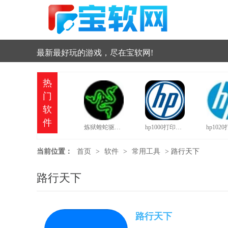
最新最好玩的游戏，尽在宝软网!
热
门
软
件
炼狱蝰蛇驱动中文版
hp1000打印机驱动
当前位置：
首页
>
软件
>
常用工具
>
路行天下
路行天下
路行天下