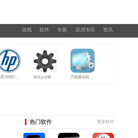
游戏
软件
专题
应用专区
资讯
|
|
|
|
惠普1008打印机驱动官网版
南天pr2e驱动官方版
万能驱动助理正规绿色版
热门软件
更多软件