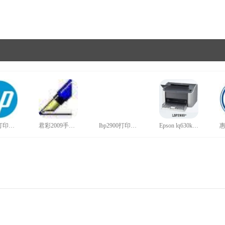
hp1020打印机驱动官网版
君彩2009手写板驱动旗舰版
lbp2900打印机驱动正版
Epson lq630k打印机驱动win10最新版