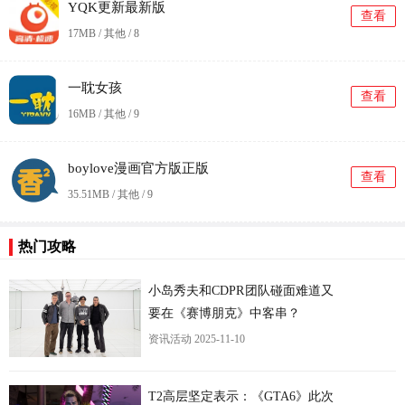
YQK更新最新版
查看
17MB / 其他 /
8
一耽女孩
查看
16MB / 其他 /
9
boylove漫画官方版正版
查看
35.51MB / 其他 /
9
更
热门攻略
小岛秀夫和CDPR团队碰面难道又
要在《赛博朋克》中客串？
资讯活动
2025-11-10
T2高层坚定表示：《GTA6》此次