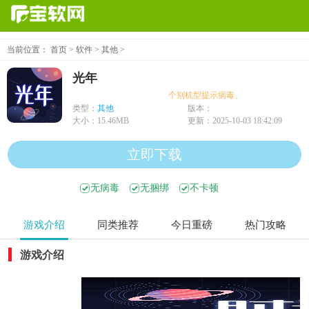
当前位置：
首页
>
软件
>
其他
>
光年
个别机型提示病毒、木马、危险，均为误
类型：
其他
版本：
大小：
15.46MB
更新：
2025-10-03 18:42:09
立即下载
无病毒
无捆绑
不卡顿
游戏介绍
同类推荐
今日重磅
热门攻略
游戏介绍