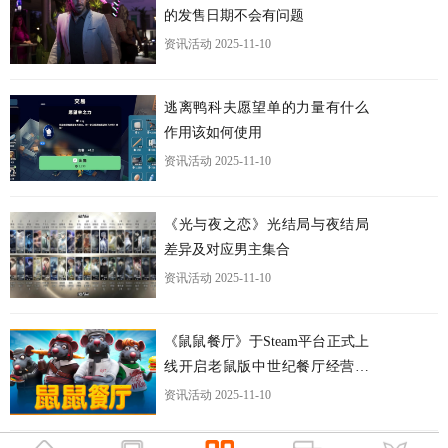
的发售日期不会有问题
资讯活动
2025-11-10
逃离鸭科夫愿望单的力量有什么
作用该如何使用
资讯活动
2025-11-10
《光与夜之恋》光结局与夜结局
差异及对应男主集合
资讯活动
2025-11-10
《鼠鼠餐厅》于Steam平台正式上
线开启老鼠版中世纪餐厅经营之
旅
资讯活动
2025-11-10