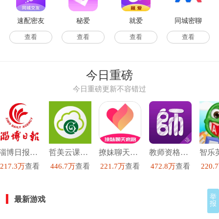
速配密友
秘爱
就爱
同城密聊
查看
查看
查看
查看
今日重磅
今日重磅更新不容错过
淄博日报官方最新版
哲美云课堂最新免费版
撩妹聊天套路安卓免费版
教师资格证手机最新版
217.3万
查看
446.7万
查看
221.7万
查看
472.8万
查看
220.
举
最新游戏
报