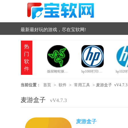
最新最好玩的游戏，尽在宝软网!
热
门
软
件
炼狱蝰蛇驱动中文版
hp1000打印机驱动
当前位置：
首页
>
软件
>
常用工具
>
麦游盒子 vV4.7.3
麦游盒子
vV4.7.3
麦游盒子