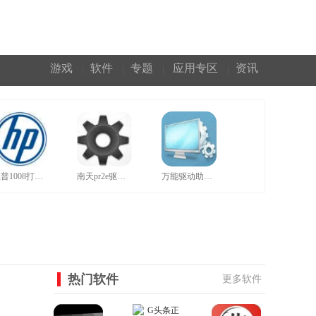
游戏
软件
专题
应用专区
资讯
|
|
|
|
惠普1008打印机驱动官网版
南天pr2e驱动官方版
万能驱动助理正规绿色版
热门软件
更多软件