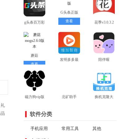
G头条正版
查看
g头条百万彩
花季v3.0.3.2
查看
虹
最新版本
查看
蘑菇
发明多多最
陪伴喔
mogu2.6.0版
查看
新版
查看
查看
本
磁力狗vip版
北矿助手
换机克隆大
及礼
查看
查看
查看
全
精品
软件分类
手机应用
常用工具
其他