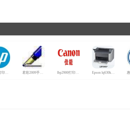
hp1020打印机驱动官网版
君彩2009手写板驱动旗舰版
lbp2900打印机驱动正版
Epson lq630k打印机驱动win10最新版