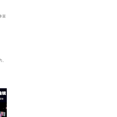
丰富
力。
。