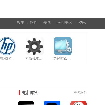
游戏
软件
专题
应用专区
资讯
|
|
|
|
惠普1008打印机驱动官网版
南天pr2e驱动官方版
万能驱动助理正规绿色版
热门软件
更多软件