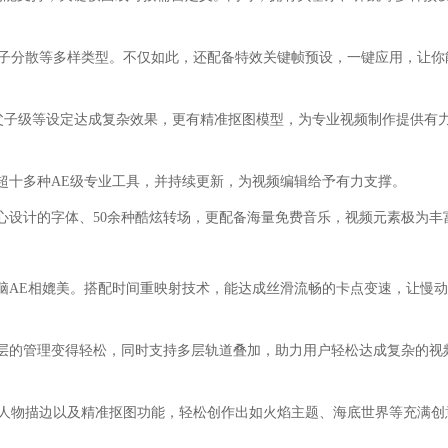
D、粒子分散等多样类型。不仅如此，还配备特效关键帧预设，一键应用，让你
与父子级等设定达成复杂效果，更有精准抠图模型，为专业视频制作提供有
超十多种AE级专业工具，并持续更新，为视频编辑给予有力支撑。
种精心设计的字体、50余种酷炫转场，更配备海量免费音乐，视频元素极为丰
脑AE相媲美。搭配时间重映射技术，能达成丝滑流畅的卡点变速，让慢
层的管理变得轻松，同时支持多层轨道叠加，助力用户轻松达成复杂的视
效、人物描边以及精准抠图功能，轻松创作出如火焰主题、海底世界等充满创