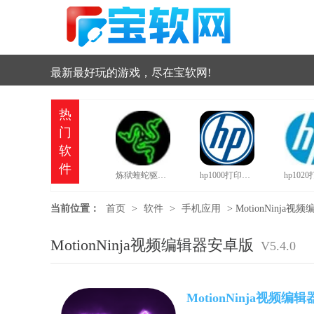
最新最好玩的游戏，尽在宝软网!
热
门
软
件
炼狱蝰蛇驱动中文版
hp1000打印机驱动
当前位置：
首页
>
软件
>
手机应用
>
MotionNinja视频
MotionNinja视频编辑器安卓版
V5.4.0
MotionNinja视频编