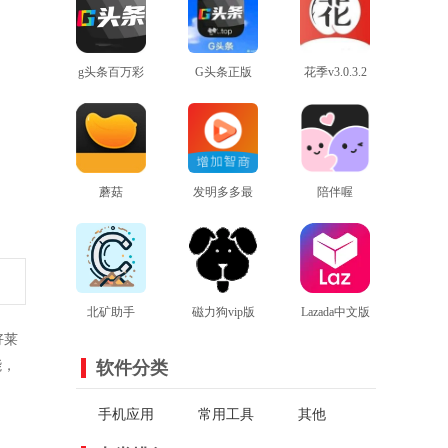
g头条百万彩
G头条正版
花季v3.0.3.2
查看
虹
查看
最新版本
查看
蘑菇
发明多多最
陪伴喔
mogu2.6.0版
查看
新版
查看
查看
本
北矿助手
磁力狗vip版
Lazada中文版
好莱
查看
查看
查看
能，
软件分类
手机应用
常用工具
其他