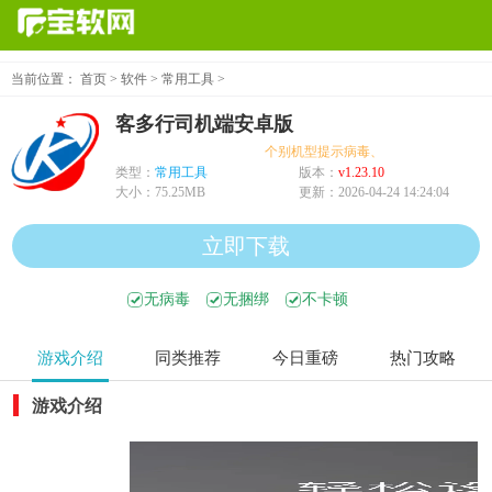
当前位置：
首页
>
软件
>
常用工具
>
客多行司机端安卓版
个别机型提示病毒、木马、危险，均为误
类型：
常用工具
版本：
v1.23.10
大小：
75.25MB
更新：
2026-04-24 14:24:04
立即下载
无病毒
无捆绑
不卡顿
游戏介绍
同类推荐
今日重磅
热门攻略
游戏介绍