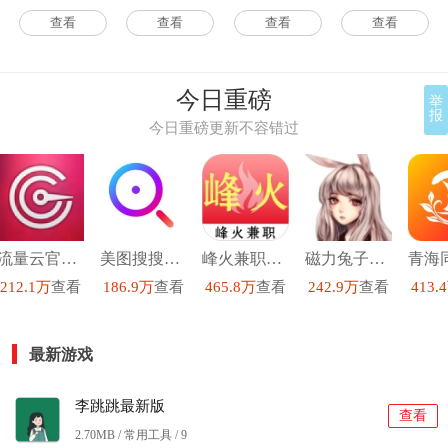
端免费原版
团旅游）手机
查看
查看
查看
查看
最新版
今日重磅
举
报
今日重磅更新不容错过
流量云官方正版
美图搜搜手机免费版
峰火兼职手机正版
磁力兔子搜索引擎手机免费版
212.1万
查看
186.9万
查看
465.8万
查看
242.9万
查看
413.
最新游戏
李跳跳最新版
查看
2.70MB / 常用工具 /
9