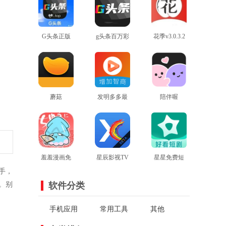
G头条正版
g头条百万彩
花季v3.0.3.2
查看
查看
虹
最新版本
查看
蘑菇
发明多多最
陪伴喔
mogu2.6.0版
查看
新版
查看
查看
本
羞羞漫画免
星辰影视TV
星星免费短
手，
费登录版
查看
电视版
查看
查看
剧
。别
软件分类
手机应用
常用工具
其他