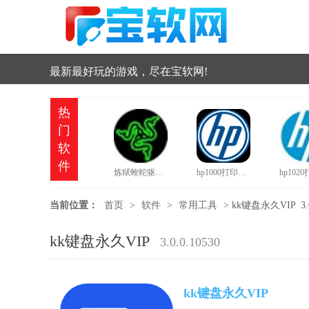
最新最好玩的游戏，尽在宝软网!
热
门
软
件
炼狱蝰蛇驱动中文版
hp1000打印机驱动
当前位置：
首页
>
软件
>
常用工具
>
kk键盘永久VIP 3.0.
kk键盘永久VIP
3.0.0.10530
kk键盘永久VIP