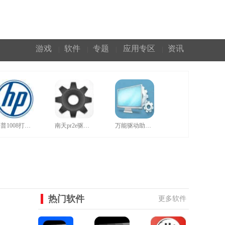
游戏
软件
专题
应用专区
资讯
|
|
|
|
惠普1008打印机驱动官网版
南天pr2e驱动官方版
万能驱动助理正规绿色版
热门软件
更多软件