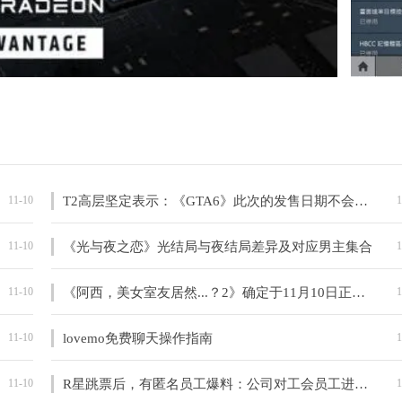
11-10
T2高层坚定表示：《GTA6》此次的发售日期不会有问题
1
11-10
《光与夜之恋》光结局与夜结局差异及对应男主集合
1
11-10
《阿西，美女室友居然...？2》确定于11月10日正式发布
1
11-10
lovemo免费聊天操作指南
1
11-10
R星跳票后，有匿名员工爆料：公司对工会员工进行肆无忌惮的打压。
1