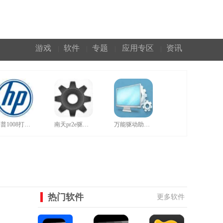
游戏
软件
专题
应用专区
资讯
|
|
|
|
惠普1008打印机驱动官网版
南天pr2e驱动官方版
万能驱动助理正规绿色版
热门软件
更多软件