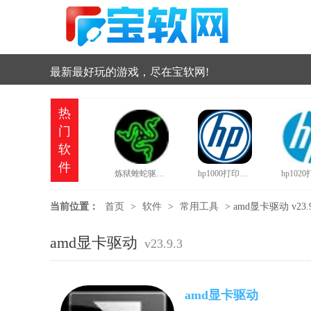
最新最好玩的游戏，尽在宝软网!
热
门
软
件
炼狱蝰蛇驱动中文版
hp1000打印机驱动
当前位置：
首页
>
软件
>
常用工具
>
amd显卡驱动 v23.9
amd显卡驱动
v23.9.3
amd显卡驱动