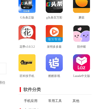
G头条正版
g头条百万彩
蘑菇
查看
查看
虹
mogu2.6.0版
查看
本
花季v3.0.3.2
发明多多最
陪伴喔
最新版本
查看
新版
查看
查看
匠科技手机
酷酷影视
Lazada中文版
用任
查看
版
查看
查看
软件分类
手机应用
常用工具
其他