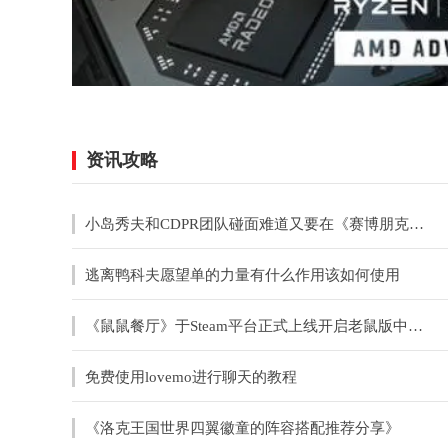
资讯攻略
小岛秀夫和CDPR团队碰面难道又要在《赛博朋克》中客串？
逃离鸭科夫愿望单的力量有什么作用该如何使用
《鼠鼠餐厅》于Steam平台正式上线开启老鼠版中世纪餐厅经营之旅
免费使用lovemo进行聊天的教程
《洛克王国世界四翼徽童的阵容搭配推荐分享》