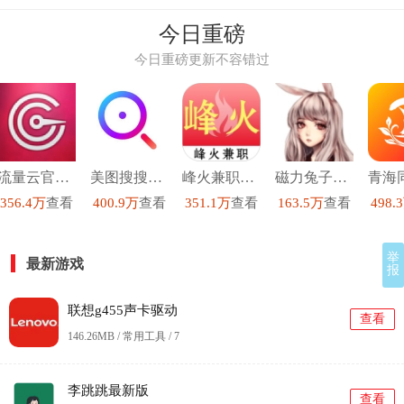
今日重磅
今日重磅更新不容错过
流量云官方正版
美图搜搜手机免费版
峰火兼职手机正版
磁力兔子搜索引擎手机免费版
356.4万
查看
400.9万
查看
351.1万
查看
163.5万
查看
498.
举
最新游戏
报
联想g455声卡驱动
查看
146.26MB / 常用工具 /
7
李跳跳最新版
查看