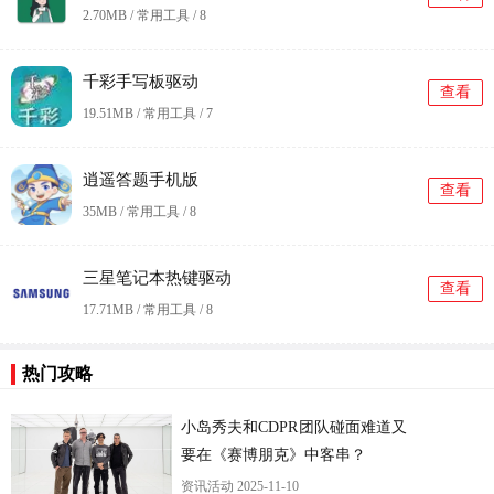
2.70MB / 常用工具 /
8
千彩手写板驱动
查看
19.51MB / 常用工具 /
7
逍遥答题手机版
查看
35MB / 常用工具 /
8
三星笔记本热键驱动
查看
17.71MB / 常用工具 /
8
热门攻略
小岛秀夫和CDPR团队碰面难道又
要在《赛博朋克》中客串？
资讯活动
2025-11-10