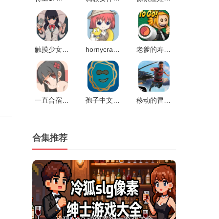
触摸少女touchitrikka游戏2完整版V1.0
hornycraft0.28.1汉化版v0.27
老爹的寿司店安卓版v1.0
一直合宿到早上桃子移植v1.6.3
孢子中文补丁v1.0
移动的冒险家官方版v1.0
合集推荐
冷狐slg互动像素绅士游戏大全