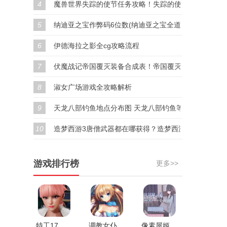
4
魔兽世界失踪的使节任务攻略！失踪的使节任务奖励！
5
纳迪亚之宝作弊码6位数(纳迪亚之宝全道具代码汇总)
6
伊德海拉之影全cg攻略流程
7
伏魔战记帝国覆灭装备合成表！帝国覆灭隐藏装备合成
8
淑女广场游戏全攻略解析
9
天龙八部钓鱼地点分布图 天龙八部钓鱼等级分布位置
10
造梦西游3唐僧武器都在哪获得？造梦西游3唐僧武器排
游戏排行榜
更多>>
特工17安卓最新版v25.0
调教女仆V1.0.4
像素屋姬v0.2.3最新版v0.2.3