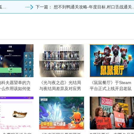
略
下一篇：
想不到鸭通关攻略-年度目标,村口舌战通关攻略
鸭科夫愿望单的力
《光与夜之恋》光结局
《鼠鼠餐厅》于Steam
什么作用该如何使
与夜结局差异及对应男
平台正式上线开启老鼠
主集合
版中世纪餐厅经营之旅