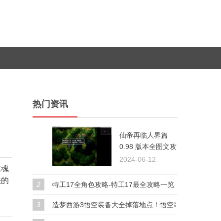
热门资讯
仙帝再临人界篇
1
0.98 版本全图文攻
略指南
2024-06-12
惊魂
法的
2
特工17全角色攻略-特工17最全攻略一览
3
造梦西游3悟空装备大全掉落地点！悟空装备搭配推荐