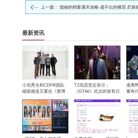
上一篇：
隐秘的档案通关攻略-逃不出的楼层,拦路狐妖通关攻
最新资讯
小岛秀夫和CDPR团队
T2高层坚定表示：
逃离
碰面难道又要在《赛博
《GTA6》此次的发售日
量有
朋克》中客串？
期不会有问题
用