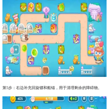
第5步：右边补充回旋镖和船锚，用于清理剩余的障碍物。