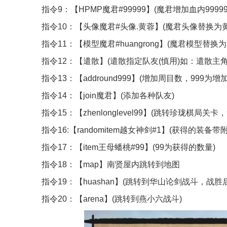
指令9：【HPMP魔君#99999】(魔君增加血内99999
指令10：【头像魔君#头像.黄蓉】(魔君头像替换为黄
指令11：【模型魔君#huangrong】(魔君模型替换为
指令12：【遣散】(遣散指定队友(慎用)如：遣散主
指令13：【addround999】(增加周目数，999
指令14：【join魔君】(添加各种队友)
指令15：【zhenlonglevel99】(跳转珍珑棋局关卡
指令16:【randomitem越女神剑#1】(获得的装
指令17：【item王母蟠桃#99】(99为获得的数量)
指令18：【map】南贤屋内跳转到地图
指令19：【huashan】(跳转到华山论剑战斗，战胜
指令20：【arena】(跳转到燕小六战斗)