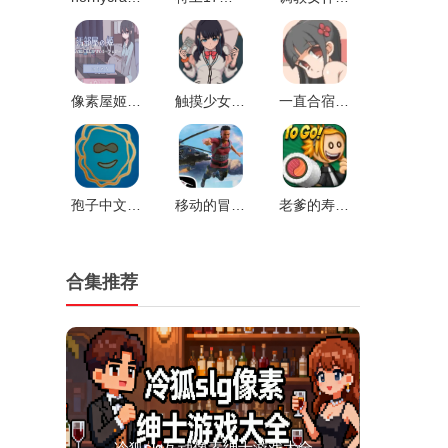
像素屋姬v0.2.3最新版v0.2.3
触摸少女touchitrikka游戏2完整版V1.0
一直合宿到早上桃子移植v1.6.3
孢子中文补丁v1.0
移动的冒险家官方版v1.0
老爹的寿司店安卓版v1.0
合集推荐
冷狐slg互动像素绅士游戏大全