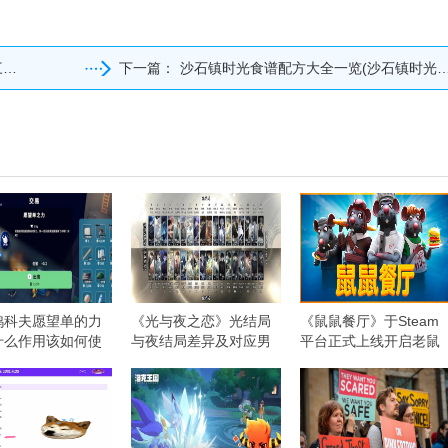
)
下一篇：
沙石镇时光食谱配方大全一览(沙石镇时光食谱配方攻略)
鸭科夫愿望单的力
《光与夜之恋》光结局
《鼠鼠餐厅》于Steam
什么作用该如何使
与夜结局差异及对应男
平台正式上线开启老鼠
主集合
版中世纪餐厅经营之旅