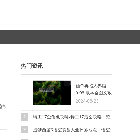
热门资讯
仙帝再临人界篇
1
0.98 版本全图文攻
略指南
2024-08-23
控制
2
特工17全角色攻略-特工17最全攻略一览
3
造梦西游3悟空装备大全掉落地点！悟空装备搭配推荐