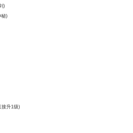
剑)
秘)
直接升1级)