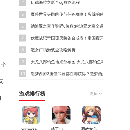
4
伊德海拉之影全cg攻略流程
5
魔兽世界失踪的使节任务攻略！失踪的使节任务奖励！
6
纳迪亚之宝作弊码6位数(纳迪亚之宝全道具代码汇总)
7
伏魔战记帝国覆灭装备合成表！帝国覆灭隐藏装备合成
8
淑女广场游戏全攻略解析
9
天龙八部钓鱼地点分布图 天龙八部钓鱼等级分布位置
】个
10
造梦西游3唐僧武器都在哪获得？造梦西游3唐僧武器排
无
游戏排行榜
更多>>
】
hornycraft0.28.1汉化版v0.27
特工17安卓最新版v25.0
调教女仆V1.0.4