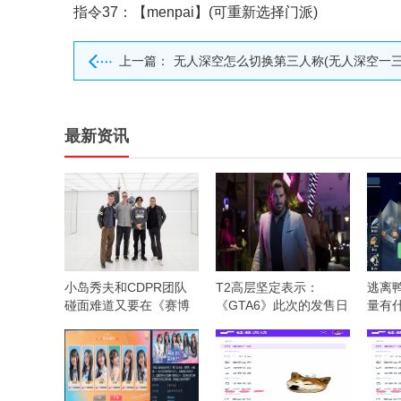
指令37：【menpai】(可重新选择门派)
上一篇：
无人深空怎么切换第三人称(无人深空一三人称视角切换
最新资讯
小岛秀夫和CDPR团队
T2高层坚定表示：
逃离
碰面难道又要在《赛博
《GTA6》此次的发售日
量有
朋克》中客串？
期不会有问题
用