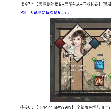
指令7：【天赋删除魔君#无尽斗志#不老长春】(魔
PS：天赋删除每次最多5个。
指令8：【HPMP全部#99999】(全部角色增加血内99