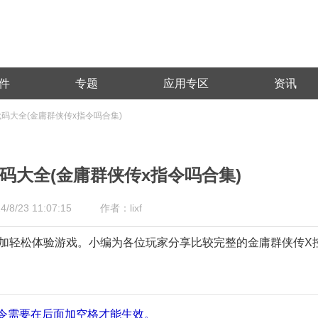
件
专题
应用专区
资讯
码大全(金庸群侠传x指令吗合集)
码大全(金庸群侠传x指令吗合集)
/23 11:07:15
作者：lixf
加轻松体验游戏。小编为各位玩家分享比较完整的金庸群侠传X
令需要在后面加空格才能生效。