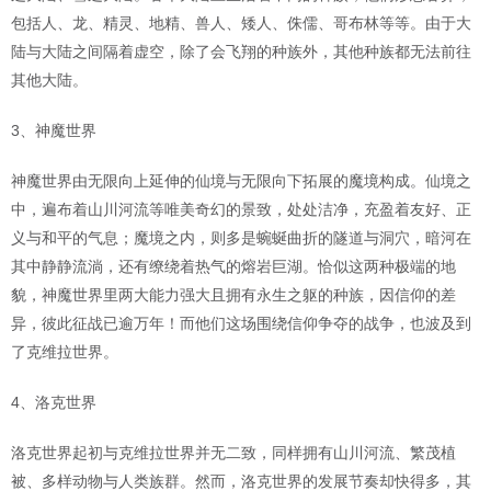
包括人、龙、精灵、地精、兽人、矮人、侏儒、哥布林等等。由于大
陆与大陆之间隔着虚空，除了会飞翔的种族外，其他种族都无法前往
其他大陆。
3、神魔世界
神魔世界由无限向上延伸的仙境与无限向下拓展的魔境构成。仙境之
中，遍布着山川河流等唯美奇幻的景致，处处洁净，充盈着友好、正
义与和平的气息；魔境之内，则多是蜿蜒曲折的隧道与洞穴，暗河在
其中静静流淌，还有缭绕着热气的熔岩巨湖。恰似这两种极端的地
貌，神魔世界里两大能力强大且拥有永生之躯的种族，因信仰的差
异，彼此征战已逾万年！而他们这场围绕信仰争夺的战争，也波及到
了克维拉世界。
4、洛克世界
洛克世界起初与克维拉世界并无二致，同样拥有山川河流、繁茂植
被、多样动物与人类族群。然而，洛克世界的发展节奏却快得多，其