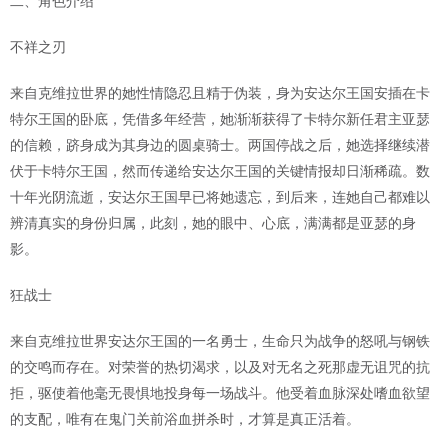
二、角色介绍
不祥之刃
来自克维拉世界的她性情隐忍且精于伪装，身为安达尔王国安插在卡
特尔王国的卧底，凭借多年经营，她渐渐获得了卡特尔新任君主亚瑟
的信赖，跻身成为其身边的圆桌骑士。两国停战之后，她选择继续潜
伏于卡特尔王国，然而传递给安达尔王国的关键情报却日渐稀疏。数
十年光阴流逝，安达尔王国早已将她遗忘，到后来，连她自己都难以
辨清真实的身份归属，此刻，她的眼中、心底，满满都是亚瑟的身
影。
狂战士
来自克维拉世界安达尔王国的一名勇士，生命只为战争的怒吼与钢铁
的交鸣而存在。对荣誉的热切渴求，以及对无名之死那虚无诅咒的抗
拒，驱使着他毫无畏惧地投身每一场战斗。他受着血脉深处嗜血欲望
的支配，唯有在鬼门关前浴血拼杀时，才算是真正活着。