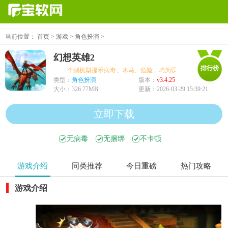
当前位置：
首页
>
游戏
>
角色扮演
>
幻想英雄2
排行榜
个别机型提示病毒、木马、危险，均为误报可放心下载
类型：
角色扮演
版本：
v3.4.25
大小：
326.77MB
更新：
2026-03-29 15:39:21
立即下载
无病毒
无捆绑
不卡顿
游戏介绍
同类推荐
今日重磅
热门攻略
游戏介绍