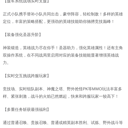
【援军系统战场实时支援】
正式小队携手替补小队共同出击，豪华阵容，轻松制敌！多样的英雄
定位，丰富的策略搭配，更强劲的英雄技能助你驰骋竞技巅峰！
【装备强化圣器升阶】
神装锻造，英雄战力尽在你手！圣器助力，强化英雄属性！还有主角
双操作系统，在不同战局里启用对应的装备技能能显著增强英雄战
力。
【实时交互挑战跨服玩家】
竞技场、实时组队副本、神魔之塔、野外抢怪PK等MMO玩法丰富多
样、紧张刺激，战斗的火焰已然燃起，快来和跨服玩家一较高下！
【多重任务斩获最强福利】
通过普通召唤、贵族召唤、普通或精英副本胜利、试炼、野外战斗等