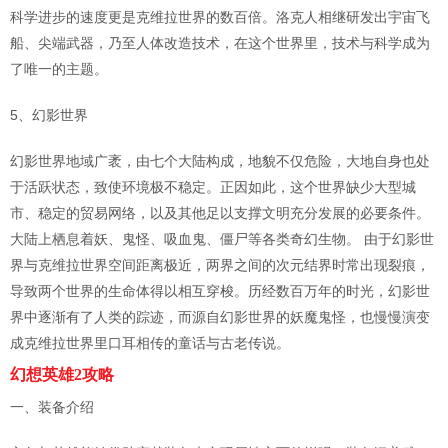
科学进步的速度更是克维拉世界的数百倍。洛克人相继研发出宇宙飞
船、尖端武器，乃至人体改造技术，在这个世界里，技术与科学成为
了唯一的主题。
5、幻影世界
幻影世界地域广袤，由七个大陆构成，地貌不仅危险，大地自身也处
于活跃状态，致使环境极不稳定。正因如此，这个世界缺少大型城
市、稳定的贸易网络，以及其他足以支撑文明充分发展的必要条件。
大陆上栖息着妖、鬼怪、吸血鬼、僵尸等各类奇幻生物。 由于幻影世
界与克维拉世界空间距离极近，两界之间的次元结界时常出现裂痕，
导致两个世界的生命体得以相互穿梭。历经数百万年的时光，幻影世
界中逐渐有了人类的踪迹，而源自幻影世界的妖魔鬼怪，也慢慢演变
成克维拉世界里口耳相传的童话与古老传说。
幻想英雄2攻略
一、装备介绍