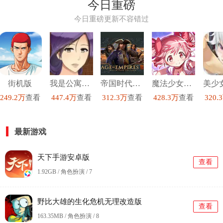
今日重磅
今日重磅更新不容错过
街机版
我是公寓管理员汉化版
帝国时代3手机版
魔法少女小圆手机版
249.2万
查看
447.4万
查看
312.3万
查看
428.3万
查看
320.
最新游戏
天下手游安卓版
查看
1.92GB / 角色扮演 /
7
野比大雄的生化危机无理改造版
查看
163.35MB / 角色扮演 /
8