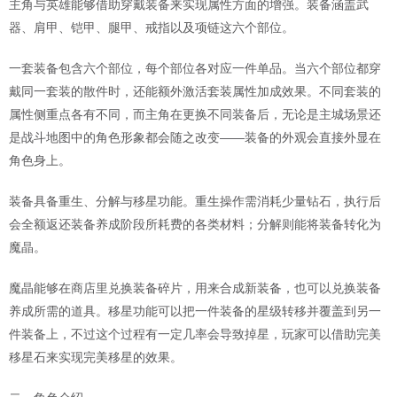
主角与英雄能够借助穿戴装备来实现属性方面的增强。装备涵盖武
器、肩甲、铠甲、腿甲、戒指以及项链这六个部位。
一套装备包含六个部位，每个部位各对应一件单品。当六个部位都穿
戴同一套装的散件时，还能额外激活套装属性加成效果。不同套装的
属性侧重点各有不同，而主角在更换不同装备后，无论是主城场景还
是战斗地图中的角色形象都会随之改变——装备的外观会直接外显在
角色身上。
装备具备重生、分解与移星功能。重生操作需消耗少量钻石，执行后
会全额返还装备养成阶段所耗费的各类材料；分解则能将装备转化为
魔晶。
魔晶能够在商店里兑换装备碎片，用来合成新装备，也可以兑换装备
养成所需的道具。移星功能可以把一件装备的星级转移并覆盖到另一
件装备上，不过这个过程有一定几率会导致掉星，玩家可以借助完美
移星石来实现完美移星的效果。