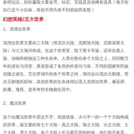
多样玩法，轻松赢取大量金币、钻石、宝箱及其他稀有道具！每天给
自己定个小目标，再也不用为拿不到奖励而发愁！
幻想英雄2五大世界
1、克维拉世界
克维拉世界主要由三大陆（维克尔大陆、克斯加大陆、厄斯诺斯大
陆）与七大海洋构成。在这个世界里，除了斯卡哥族，还存在着人
族、动物和植物这三种生命体。人类分散在各个大陆之上，历经数万
年的进化与演变，逐渐形成了各异的外形与习俗，不同的国家和民族
也随之诞生。艾尔界域中的各个世界之间，偶尔会出现次元裂缝。受
次元裂缝的影响，其他世界的生命体得以流入克维拉世界，像巫师、
妖魔、鬼怪、龙等奇特生物都在其中。
2、魔法世界
这个由魔法世界中层次不齐、高低错落、大小不一的一个个大陆构成
的世界，最主要的有七个大陆：风之大陆、海之大陆、火之大陆、土
之大陆、雪之大陆。各个大陆上生活着不同的种族，他们形态各异，