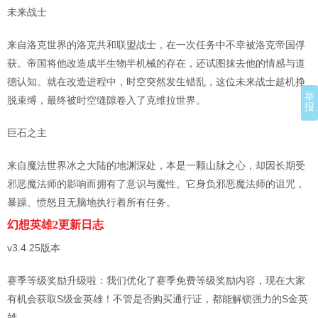
未来战士
来自洛克世界的洛克共和联盟战士，在一次任务中不幸被洛克帝国俘
获。帝国将他改造成半生物半机械的存在，还试图抹去他的情感与道
德认知。就在改造进程中，时空突然发生错乱，这位未来战士趁机挣
举
脱束缚，最终被时空缝隙卷入了克维拉世界。
报
巨石之主
来自魔法世界冰之大陆的地渊深处，本是一颗山脉之心，却因长期受
邪恶魔法师的影响而拥有了意识与魔性。它身负邪恶魔法师的诅咒，
暴躁、愤怒且无脑地执行着所有任务。
幻想英雄2更新日志
v3.4.25版本
赛季等级奖励升级啦：我们优化了赛季免费等级奖励内容，现在大家
有机会获取S级金英雄！不管是否购买通行证，都能解锁强力的S金英
雄。