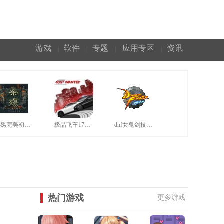
游戏
软件
专题
应用专区
资讯
|
|
|
|
秦殇完美初始存档
极品飞车17汉化补丁
dnf女鬼剑技能补丁
热门游戏
更多游戏