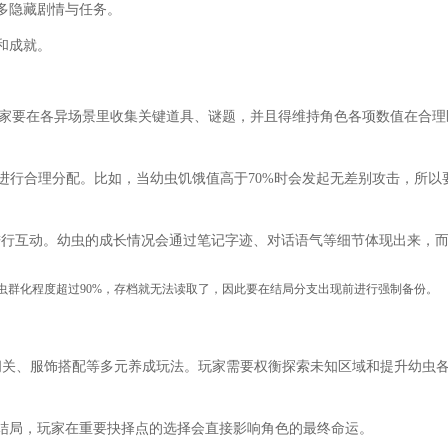
多隐藏剧情与任务。
和成就。
情。玩家要在各异场景里收集关键道具、谜题，并且得维持角色各项数值在合理
资源进行合理分配。比如，当幼虫饥饿值高于70%时会发起无差别攻击，所以
进行互动。幼虫的成长情况会通过笔记字迹、对话语气等细节体现出来，
虫群化程度超过90%，存档就无法读取了，因此要在结局分支出现前进行强制备份。
闯关、服饰搭配等多元养成玩法。玩家需要权衡探索未知区域和提升幼虫
藏结局，玩家在重要抉择点的选择会直接影响角色的最终命运。