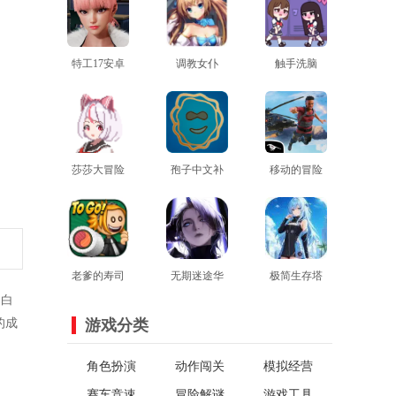
特工17安卓
调教女仆
触手洗脑
最新版
查看
查看
1.9.3汉化版
查看
莎莎大冒险
孢子中文补
移动的冒险
汉化版
查看
查看
丁
家官方版
查看
老爹的寿司
无期迷途华
极简生存塔
お白
店安卓版
查看
为渠道服
查看
防中文版
查看
的成
游戏分类
角色扮演
动作闯关
模拟经营
赛车竞速
冒险解谜
游戏工具