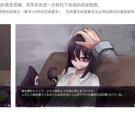
烈的视觉震撼。背景音效进一步烘托了游戏的悬疑氛围。
禁用虫群能力（要求5小时内完成通关），无伤通关则需要灵活运用虫群的闪避技能等