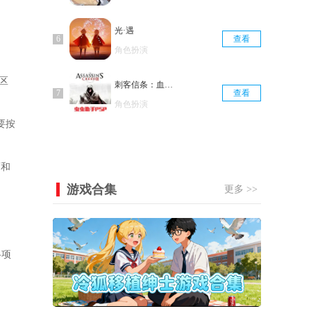
光·遇
查看
角色扮演
区
刺客信条：血统汉化版
查看
角色扮演
要按
而和
游戏合集
更多 >>
各项