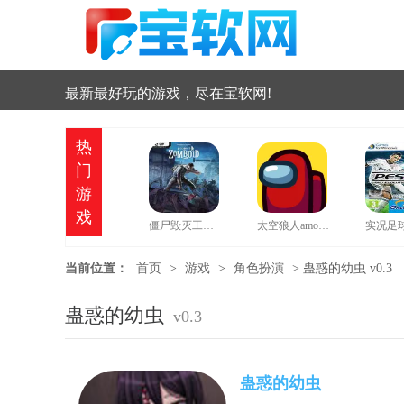
最新最好玩的游戏，尽在宝软网!
热
门
游
戏
僵尸毁灭工程中文版
太空狼人amongus中文版
当前位置：
首页
>
游戏
>
角色扮演
>
蛊惑的幼虫 v0.3
蛊惑的幼虫
v0.3
蛊惑的幼虫