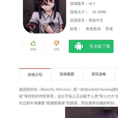
游戏版本：v0.3
游戏大小：
28.18MB
应用语言：简体中文
标签：
角色扮演
养成
安卓版下载
93%
12%
游戏截图
资讯攻略
游戏介绍
蛊惑的幼虫（Butterfly Affection）是一款由reaki
様”掌控的封闭世界里，这位宇宙人正以赋予人类“悟りの力
长过程中潜藏着“观测因果律”的阴谋，而在最终化蛹的时刻