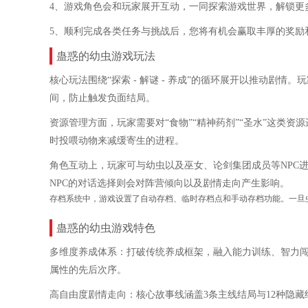
4、游戏角色会和玩家展开互动，一同探索游戏世界，解锁更
5、顺利完成各类任务与挑战后，您将有机会赢取丰厚的奖励
蛊惑的幼虫游戏玩法
核心玩法围绕“探索 - 解谜 - 养成”的循环展开以推动剧
间，防止触发负面结局。
资源管理方面，玩家需要对“食物”“精神药剂”“圣水”这类
时投喂动物来减缓寄生的进程。
角色互动上，玩家可与幼虫以及巫女、论剑集团成员等NPC
NPC的对话选择则会对阵营倾向以及剧情走向产生影响。
存档系统中，游戏设置了自动存档、临时存档点和手动存档功能。一旦
蛊惑的幼虫游戏特色
多维度养成体系：打破传统养成框架，融入能力训练、智力
属性的先后次序。
高自由度剧情走向：核心故事线涵盖3条主线结局与12种隐