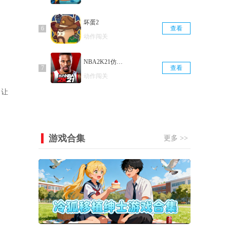
坏蛋2
查看
动作闯关
NBA2K21仿制版
查看
动作闯关
，让
游戏合集
更多 >>