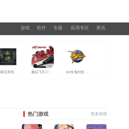
游戏
软件
专题
应用专区
资讯
|
|
|
|
秦殇完美初始存档
极品飞车17汉化补丁
dnf女鬼剑技能补丁
热门游戏
更多游戏