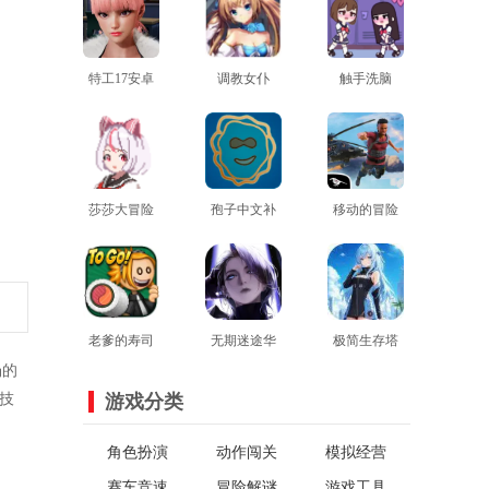
特工17安卓
调教女仆
触手洗脑
最新版
查看
查看
1.9.3汉化版
查看
莎莎大冒险
孢子中文补
移动的冒险
汉化版
查看
查看
丁
家官方版
查看
老爹的寿司
无期迷途华
极简生存塔
场的
店安卓版
查看
为渠道服
查看
防中文版
查看
技
游戏分类
角色扮演
动作闯关
模拟经营
赛车竞速
冒险解谜
游戏工具