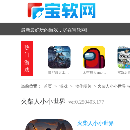
最新最好玩的游戏，尽在宝软网!
热
门
游
戏
僵尸毁灭工程中文版
太空狼人amongus中文版
当前位置：
首页
>
游戏
>
动作闯关
>
火柴人小小世界 ver0.
火柴人小小世界
ver0.250403.177
火柴人小小世界