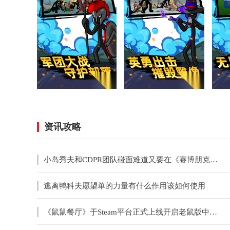
资讯攻略
小岛秀夫和CDPR团队碰面难道又要在《赛博朋克》中客串？
逃离鸭科夫愿望单的力量有什么作用该如何使用
《鼠鼠餐厅》于Steam平台正式上线开启老鼠版中世纪餐厅经营之旅