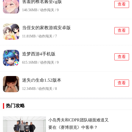
害羞的椎名酱全cg版
查看
146.56MB / 动作闯关 /
9
当侄女的家教游戏安卓版
查看
11.81MB / 动作闯关 /
7
造梦西游4手机版
查看
615.16MB / 动作闯关 /
9
迷失の生命1.52版本
查看
12.34MB / 动作闯关 /
8
更
热门攻略
小岛秀夫和CDPR团队碰面难道又
要在《赛博朋克》中客串？