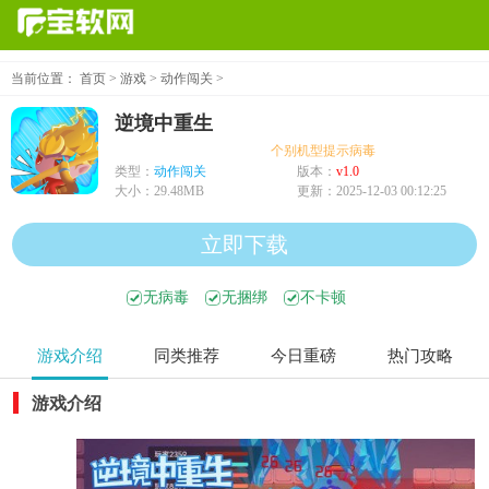
当前位置：
首页
>
游戏
>
动作闯关
>
逆境中重生
个别机型提示病毒、木马、危险，均为误
类型：
动作闯关
版本：
v1.0
大小：
29.48MB
更新：
2025-12-03 00:12:25
立即下载
无病毒
无捆绑
不卡顿
游戏介绍
同类推荐
今日重磅
热门攻略
游戏介绍