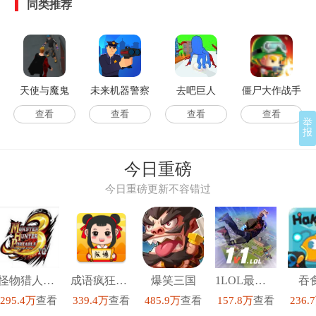
同类推荐
天使与魔鬼
未来机器警察
去吧巨人
僵尸大作战手
手游直装版
(GoGiant!)安卓
游免费版
查看
查看
查看
查看
举
报
官方版
今日重磅
今日重磅更新不容错过
怪物猎人P3汉化高清版
成语疯狂猜红包版
爆笑三国
1LOL最新版
吞
295.4万
查看
339.4万
查看
485.9万
查看
157.8万
查看
236.