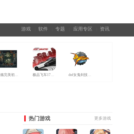
游戏
软件
专题
应用专区
资讯
|
|
|
|
秦殇完美初始存档
极品飞车17汉化补丁
dnf女鬼剑技能补丁
热门游戏
更多游戏