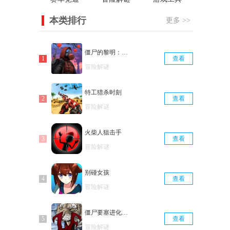
本类排行
更多 >>
僵尸的黎明：生存在线版
查看
冒险解谜
特工猎杀时刻
查看
冒险解谜
火柴人狙击手
查看
冒险解谜
别碰女孩
查看
冒险解谜
僵尸要塞进化冰河世纪中文版
查看
冒险解谜