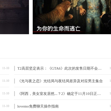
11-10
T2高层坚定表示：《GTA6》此次的发售日期不会有问题
1
11-10
《光与夜之恋》光结局与夜结局差异及对应男主集合
1
11-10
《阿西，美女室友居然...？2》确定于11月10日正式发布
1
11-10
lovemo免费聊天操作指南
1