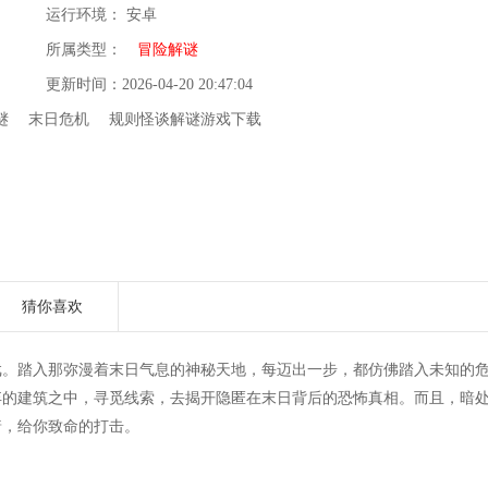
运行环境： 安卓
所属类型：
冒险解谜
更新时间：2026-04-20 20:47:04
谜
末日危机
规则怪谈解谜游戏下载
猜你喜欢
戏。踏入那弥漫着末日气息的神秘天地，每迈出一步，都仿佛踏入未知的
弃的建筑之中，寻觅线索，去揭开隐匿在末日背后的恐怖真相。而且，暗
着，给你致命的打击。