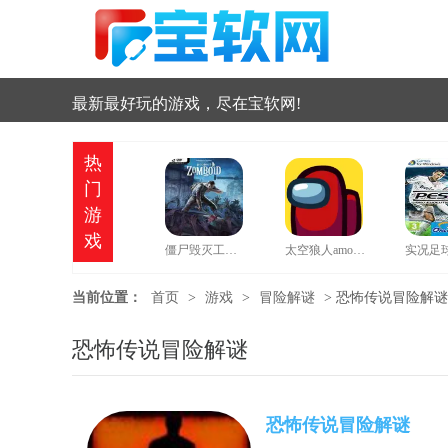
最新最好玩的游戏，尽在宝软网!
热
门
游
戏
僵尸毁灭工程中文版
太空狼人amongus中文版
当前位置：
首页
>
游戏
>
冒险解谜
>
恐怖传说冒险解谜
恐怖传说冒险解谜
恐怖传说冒险解谜