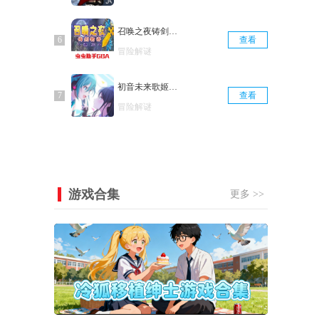
召唤之夜铸剑物语3
查看
冒险解谜
初音未来歌姬计划
查看
冒险解谜
游戏合集
更多 >>