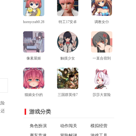
hornycraft0.28.1
特工17安卓
调教女仆
汉化版
查看
最新版
查看
查看
像素屋姬
触摸少女
一直合宿到
v0.2.3最新版
查看
touchitrikka游
查看
早上桃子移
查看
戏2完整版
植
猫娘女仆的
三国群英传7
莎莎大冒险
危险
惩罚游戏2.0
查看
补丁
查看
汉化版
查看
处还
游戏分类
版本
角色扮演
动作闯关
模拟经营
赛车竞速
冒险解谜
游戏工具