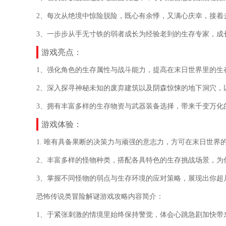
2、每次从绝境中惊险脱险，既心有余悸，又满心庆幸，接着
3、一步步从手无寸铁的弱者成长为经验老到的生存专家，成
游戏亮点：
1、强化角色的生存属性与战斗能力，提高在末日世界里的生
2、深入探寻神秘未知的废弃建筑以及阴森惊悚的地下洞穴，
3、拥有丰富多样的生存物资与武器装备选择，带来千变万化
游戏体验：
1. 唯有具备果断的决策力与顽强的意志力，方可在末日世界
2、丰富多样的怪物种类，搭配各具特色的生存挑战场景，为
3、掌握不同怪物的弱点与生存环境的应对策略，展现出你超
恐怖传说类冒险解谜游戏攻略内容简介：
1、于紧张刺激的情境里始终保持警觉，体会心跳急剧加快带