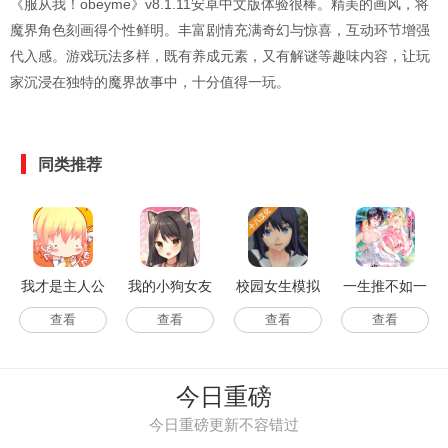
《服从我！obeyme》v8.1.11安卓中文版体验很棒。精美的画风，将
魔界角色刻画得个性鲜明。丰富剧情充满奇幻与惊喜，互动环节增强
代入感。游戏玩法多样，既有养成元素，又有解谜等趣味内容，让玩
家沉浸在独特的魔界故事中，十分值得一玩。
同类推荐
我才是主人公
我的小狗女友
校园女生模拟
一生推不如一
汉化游戏无广
器英文版
生恋
查看
查看
查看
查看
告版
今日重磅
今日重磅更新不容错过