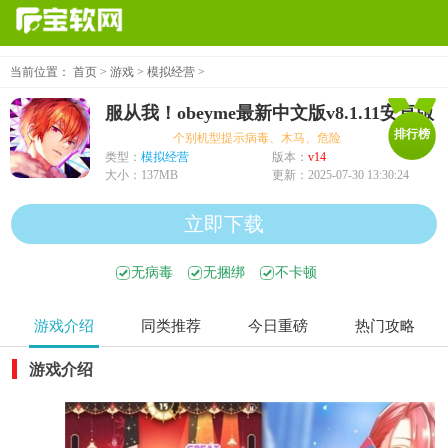
当前位置：
首页
>
游戏
>
模拟经营
>
服从我！obeyme最新中文版v8.1.11安卓版
排行榜
个别机型提示病毒、木马、危险，均为误报可放心下载
类型：
模拟经营
版本：
v14
大小：
137MB
更新：
2025-07-30 13:30:24
立即下载
无病毒
无捆绑
不卡顿
游戏介绍
同类推荐
今日重磅
热门攻略
游戏介绍