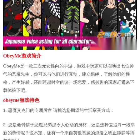
ObeyMe游戏简介
ObeyMe是一款二次元女性向的手游，游戏中玩家可以召唤出七位帅
气的恶魔先生，你可以与他们进行互动，建立羁绊，了解他们的性
格，产生好感，还能跨越时空的谈一场恋爱，感兴趣的玩家赶紧来下
载体验下吧。
obeyme游戏特色
1. 恶魔艾克门的专属后宫 请挑选您期望的生活享受方式：
2. 您是会钟情于恶魔兄弟那令人心动的身材，还是选择去追寻一段崭
新的恋情呢？说不定，还有一个来自英俊恶魔的浪漫之吻正静静等待