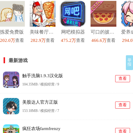
拣爱免费版
美味餐厅模拟经营2
网吧模拟器
可口的披萨美味的披萨最新版
202.0万
查看
282.9万
查看
475.2万
查看
466.6万
查看
294.
最新游戏
举
报
触手洗脑1.9.3汉化版
查看
104.35MB / 模拟经营 /
9
美股达人官方正版
查看
153.18MB / 模拟经营 /
7
疯狂农场farmfrenzy
查看