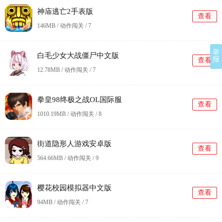
神庙逃亡2手表版
查看
146MB / 动作闯关 /
7
举
白毛少女大战僵尸中文版
报
查看
12.78MB / 动作闯关 /
7
拳皇98终极之战OL国际服
查看
1010.19MB / 动作闯关 /
8
街道隐形人游戏安卓版
查看
564.66MB / 动作闯关 /
9
樱花校园模拟器中文版
查看
94MB / 动作闯关 /
7