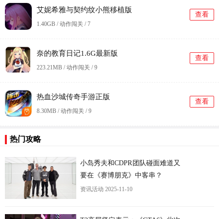
艾妮希雅与契约纹小熊移植版
查看
1.40GB / 动作闯关 /
7
奈的教育日记1.6G最新版
查看
223.21MB / 动作闯关 /
9
热血沙城传奇手游正版
查看
8.30MB / 动作闯关 /
9
更
热门攻略
小岛秀夫和CDPR团队碰面难道又
要在《赛博朋克》中客串？
资讯活动
2025-11-10