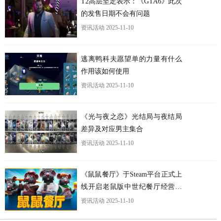
T2高层坚定表示：《GTA6》此次
的发售日期不会有问题
资讯活动
2025-11-10
逃离鸭科夫愿望单的力量有什么
作用该如何使用
资讯活动
2025-11-10
《光与夜之恋》光结局与夜结局
差异及对应男主集合
资讯活动
2025-11-10
《鼠鼠餐厅》于Steam平台正式上
线开启老鼠版中世纪餐厅经营之
旅
资讯活动
2025-11-10