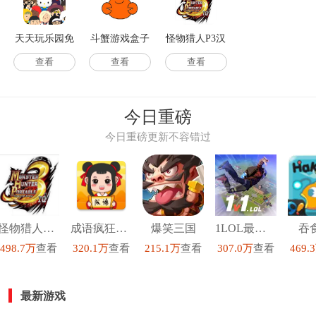
天天玩乐园免
斗蟹游戏盒子
怪物猎人P3汉
费版
最新版
化高清版
查看
查看
查看
今日重磅
今日重磅更新不容错过
怪物猎人P3汉化高清版
成语疯狂猜红包版
爆笑三国
1LOL最新版
吞
498.7万
查看
320.1万
查看
215.1万
查看
307.0万
查看
469.
最新游戏