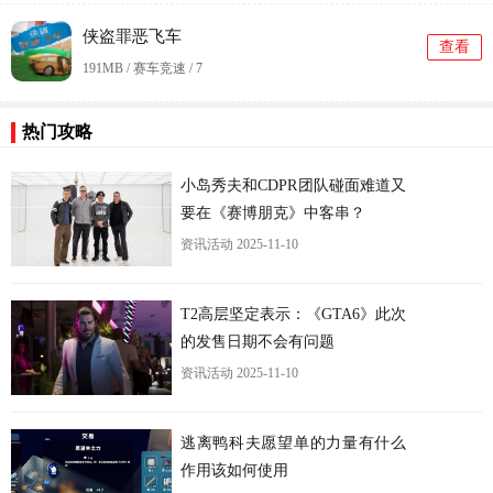
侠盗罪恶飞车
查看
191MB / 赛车竞速 /
7
更
热门攻略
小岛秀夫和CDPR团队碰面难道又
要在《赛博朋克》中客串？
资讯活动
2025-11-10
T2高层坚定表示：《GTA6》此次
的发售日期不会有问题
资讯活动
2025-11-10
逃离鸭科夫愿望单的力量有什么
作用该如何使用