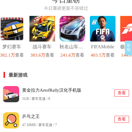
今日重磅
今日重磅更新不容错过
举
梦幻赛车
战斗赛车
秋名山车神红包版
FIFAMobile
报
382.1万
查看
383.6万
查看
241.6万
查看
403.5万
查看
144.
最新游戏
黄金拉力ArtofRally汉化手机版
查看
1GB / 赛车竞速 /
8
乒乓之王
查看
47.10MB / 赛车竞速 /
7