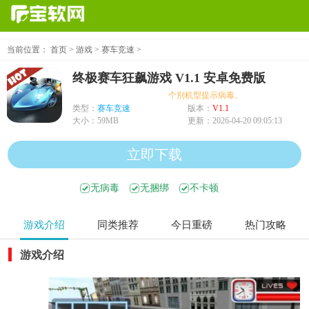
当前位置：
首页
>
游戏
>
赛车竞速
>
终极赛车狂飙游戏 V1.1 安卓免费版
个别机型提示病毒、木马、危险，均为误
类型：
赛车竞速
版本：
V1.1
大小：
59MB
更新：
2026-04-20 09:05:13
立即下载
无病毒
无捆绑
不卡顿
游戏介绍
同类推荐
今日重磅
热门攻略
游戏介绍