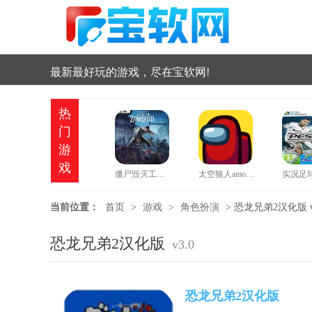
最新最好玩的游戏，尽在宝软网!
热
门
游
戏
僵尸毁灭工程中文版
太空狼人amongus中文版
当前位置：
首页
>
游戏
>
角色扮演
>
恐龙兄弟2汉化版 v
恐龙兄弟2汉化版
v3.0
恐龙兄弟2汉化版