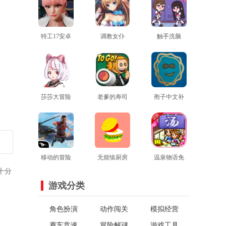
特工17安卓
调教女仆
触手洗脑
最新版
查看
查看
1.9.3汉化版
查看
莎莎大冒险
老爹的寿司
孢子中文补
汉化版
查看
店安卓版
查看
查看
丁
移动的冒险
无烦恼厨房
温泉物语免
十分
家官方版
查看
中文版
查看
费版
查看
游戏分类
角色扮演
动作闯关
模拟经营
赛车竞速
冒险解谜
游戏工具