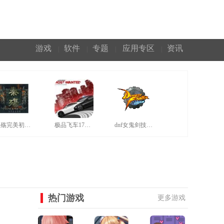
游戏
软件
专题
应用专区
资讯
|
|
|
|
秦殇完美初始存档
极品飞车17汉化补丁
dnf女鬼剑技能补丁
热门游戏
更多游戏