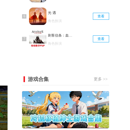
光·遇
查看
角色扮演
刺客信条：血统汉化版
查看
角色扮演
游戏合集
更多 >>