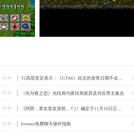
11-10
T2高层坚定表示：《GTA6》此次的发售日期不会有问题
1
11-10
《光与夜之恋》光结局与夜结局差异及对应男主集合
1
11-10
《阿西，美女室友居然...？2》确定于11月10日正式发布
1
11-10
lovemo免费聊天操作指南
1